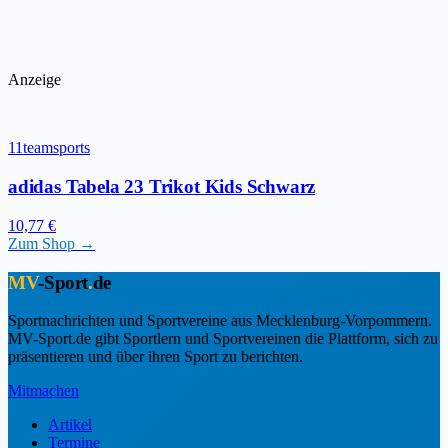
Anzeige
11teamsports
adidas Tabela 23 Trikot Kids Schwarz
10,77 €
Zum Shop →
MV
-Sport
.
de
Sportnachrichten und Sportvereine aus Mecklenburg-Vorpommern.
MV-Sport.de gibt Sportlern und Sportvereinen die Plattform, sich zu
präsentieren und über ihren Sport zu berichten.
Mitmachen
Artikel
Termine