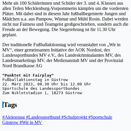
Mehr als 100 Schülerinnen und Schüler der 3. und 4. Klassen aus
allen Teilen Mecklenburg-Vorpommerns kämpfen um die vordersten
Plätze. Mit dabei sind in diesem Jahr fußballbegeisterte Jungen und
Mädchen u.a. aus Pampow, Wismar und Mühl Rosin. Dabei werden
nicht nur Fairness und Teamgeist großgeschrieben, sondern auch die
Freude an der Bewegung. Die Siegerehrung ist für 11.30 Uhr
geplant.
Der traditionelle Fußballaktionstag wird veranstaltet von „Wir in
MV“, einer gemeinsamen Initiative der AOK Nordost, des
Landessportbundes MV e.V., des Landeskriminalamtes MV, des
Landesmarketings MV, der Medienanstalt MV und der Provinzial
Nord Brandkasse AG
"Punktet mit Fairplay"
Fußballaktionstag in Güstrow
22. März 2023, 08.30 Uhr bis 12.00 Uhr
Sportschule des Landessportbundes
Zum Niklotstadion 1, 18273 Güstrow
Tags
#Aktionstag
#Landessportbund
#Schulprojekt
#Sportschule
Güstrow
#Wir in MV