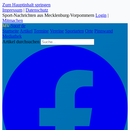
Zum Hauptinhalt springen
Impressum
|
Datenschutz
Sport-Nachrichten aus Mecklenburg-Vorpommern
Login
|
Mitmachen
MV
-Sport
.
de
Startseite
Artikel
Termine
Vereine
Sportarten
Orte
Pinnwand
Mediathek
Artikel durchsuchen