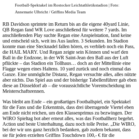
Football-Spektakel im Rostocker Leichtathletikstadion | Foto:
Annemarie Ulbricht / Griffins Media Team
RB Davidson sprintete im Return bis an die eigene 40yard Linie,
QB Regan fand WR Love anschließend für weitere 7 yards. Im
anschließenden Play suchte Regan eine Anspielstation, fand keine
und entscheid sich, weit ins Aus laufen. 3 Sekunden. Im Stadion
konnte man eine Stecknadel fallen hören, es verblieb noch ein Pass,
die HAIL MARY. Und Regan zeigte sein Können und warf den
Ball in die Endzone, in der WR Saint-Jean den Ball aus der Luft
pflückte – das Stadion ein Tollhaus… doch an der Mittellinie eine
Flagge wegen eines Haltens. 10 yard zurück und noch einmal das
Ganze. Eine unmögliche Distanz, Regan versuchte alles, alles nützte
aber nichts. Das Spiel aus und der bisherige Tabellenführer gab eben
diese an Düsseldorf ab – die voraussichtliche Vorentscheidung im
Meisterschaftsrennen.
Was bleibt am Ende – ein großartiges Footballspiel, ein Spektakel
für die Fans und die Erkenntnis, dass drei überragende Viertel eben
am Ende nicht reichen, um den Klassenprimus zu bezwingen. Der
WIRO Spieltag bot aber erneut alles, was das Footballherz begehrt.
Action und beste Unterhaltung, dazu noch tolle Preise. „Die WIRO,
bei der wir uns ganz herzlich bedanken, gab zudem bekannt, dass
sie für jeden erzielten Griffins Touchdown 100,- € für die