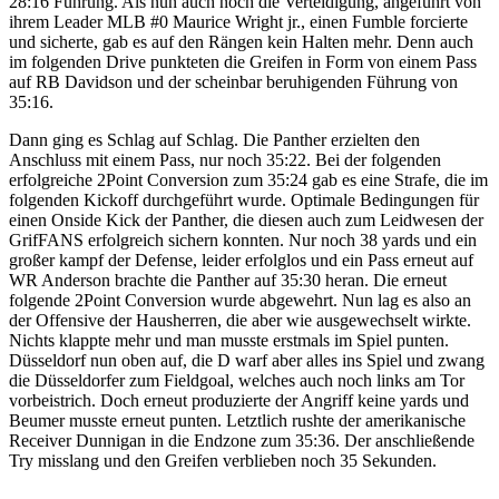
28:16 Führung. Als nun auch noch die Verteidigung, angeführt von
ihrem Leader MLB #0 Maurice Wright jr., einen Fumble forcierte
und sicherte, gab es auf den Rängen kein Halten mehr. Denn auch
im folgenden Drive punkteten die Greifen in Form von einem Pass
auf RB Davidson und der scheinbar beruhigenden Führung von
35:16.
Dann ging es Schlag auf Schlag. Die Panther erzielten den
Anschluss mit einem Pass, nur noch 35:22. Bei der folgenden
erfolgreiche 2Point Conversion zum 35:24 gab es eine Strafe, die im
folgenden Kickoff durchgeführt wurde. Optimale Bedingungen für
einen Onside Kick der Panther, die diesen auch zum Leidwesen der
GrifFANS erfolgreich sichern konnten. Nur noch 38 yards und ein
großer kampf der Defense, leider erfolglos und ein Pass erneut auf
WR Anderson brachte die Panther auf 35:30 heran. Die erneut
folgende 2Point Conversion wurde abgewehrt. Nun lag es also an
der Offensive der Hausherren, die aber wie ausgewechselt wirkte.
Nichts klappte mehr und man musste erstmals im Spiel punten.
Düsseldorf nun oben auf, die D warf aber alles ins Spiel und zwang
die Düsseldorfer zum Fieldgoal, welches auch noch links am Tor
vorbeistrich. Doch erneut produzierte der Angriff keine yards und
Beumer musste erneut punten. Letztlich rushte der amerikanische
Receiver Dunnigan in die Endzone zum 35:36. Der anschließende
Try misslang und den Greifen verblieben noch 35 Sekunden.