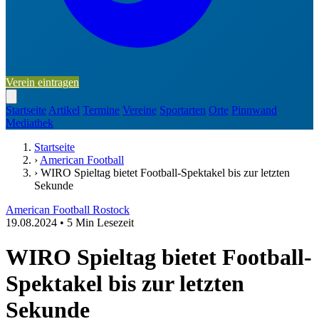
Verein eintragen
Startseite
Artikel
Termine
Vereine
Sportarten
Orte
Pinnwand
Mediathek
Startseite
›
American Football
›
WIRO Spieltag bietet Football-Spektakel bis zur letzten
Sekunde
American Football
Rostock
19.08.2024
•
5 Min Lesezeit
WIRO Spieltag bietet Football-
Spektakel bis zur letzten
Sekunde