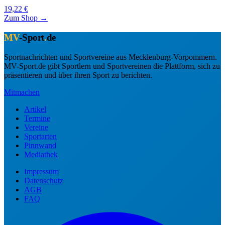
19,22 €
Zum Shop →
MV
-Sport
.
de
Sportnachrichten und Sportvereine aus Mecklenburg-Vorpommern.
MV-Sport.de gibt Sportlern und Sportvereinen die Plattform, sich zu
präsentieren und über ihren Sport zu berichten.
Mitmachen
Artikel
Termine
Vereine
Sportarten
Pinnwand
Mediathek
Impressum
Datenschutz
AGB
FAQ