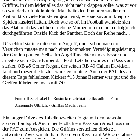
Griffins, in dem leider alles das nicht mehr klappen sollte, was zuvor
so wunderbar funktionierte. Man hatte den Panthern zu diesem
Zeitpunkt so viele Punkte eingeschenkt, wie sie zuvor in knapp 7
Spielen kassiert hatten. Doch wie so oft im Football wendete sich
das Blatt und das viel beschriebene Momentum in einem erfolgreich
durchgeführten Onside Kick der Panther. Doch der Reihe nach…
Düsseldorf startete mit seinem Angriff, doch schon nach drei
Versuchen musste man nach einer kompakten Verteidigungsleistung
der Greifen punten. Selbst im Angriff machte man es besser und
arbeitete sich 70yards über das Feld. Letztlich war es ein Pass vom
starken QB #5 Conor Regan, der seinen RB #9 Calum Davidson
fand und dieser die letzten yards ersprintete. Auch der PAT des an
diesem Tage fehlerlosen Kickers #15 Jonas Beumer war gut und die
Greifen führten erstmals mit 7:0.
Football-Spektakel im Rostocker Leichtathletikstadion | Foto:
Annemarie Ulbricht / Griffins Media Team
Ein langer Drive des Tabellenzweiten folgte mit dem gewohnt
starken Laufspiel. Auch hier letztlich ein Pass zum Anschluss und
der PAT zum Ausgleich. Die Griffins versuchten direkt zu
antworten. Zwei wunderbare Pässe von Regan auf WR #6 Gabriel