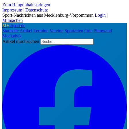
Zum Hauptinhalt springen
Impressum
|
Datenschutz
Sport-Nachrichten aus Mecklenburg-Vorpommern
Login
|
Mitmachen
MV
-Sport
.
de
Startseite
Artikel
Termine
Vereine
Sportarten
Orte
Pinnwand
Mediathek
Artikel durchsuchen