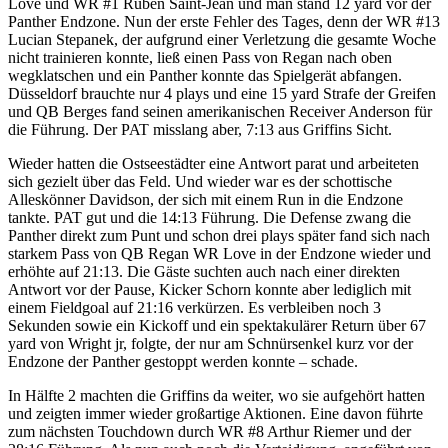
Love und WR #1 Ruben Saint-Jean und man stand 12 yard vor der
Panther Endzone. Nun der erste Fehler des Tages, denn der WR #13
Lucian Stepanek, der aufgrund einer Verletzung die gesamte Woche
nicht trainieren konnte, ließ einen Pass von Regan nach oben
wegklatschen und ein Panther konnte das Spielgerät abfangen.
Düsseldorf brauchte nur 4 plays und eine 15 yard Strafe der Greifen
und QB Berges fand seinen amerikanischen Receiver Anderson für
die Führung. Der PAT misslang aber, 7:13 aus Griffins Sicht.
Wieder hatten die Ostseestädter eine Antwort parat und arbeiteten
sich gezielt über das Feld. Und wieder war es der schottische
Alleskönner Davidson, der sich mit einem Run in die Endzone
tankte. PAT gut und die 14:13 Führung. Die Defense zwang die
Panther direkt zum Punt und schon drei plays später fand sich nach
starkem Pass von QB Regan WR Love in der Endzone wieder und
erhöhte auf 21:13. Die Gäste suchten auch nach einer direkten
Antwort vor der Pause, Kicker Schorn konnte aber lediglich mit
einem Fieldgoal auf 21:16 verkürzen. Es verbleiben noch 3
Sekunden sowie ein Kickoff und ein spektakulärer Return über 67
yard von Wright jr, folgte, der nur am Schnürsenkel kurz vor der
Endzone der Panther gestoppt werden konnte – schade.
In Hälfte 2 machten die Griffins da weiter, wo sie aufgehört hatten
und zeigten immer wieder großartige Aktionen. Eine davon führte
zum nächsten Touchdown durch WR #8 Arthur Riemer und der