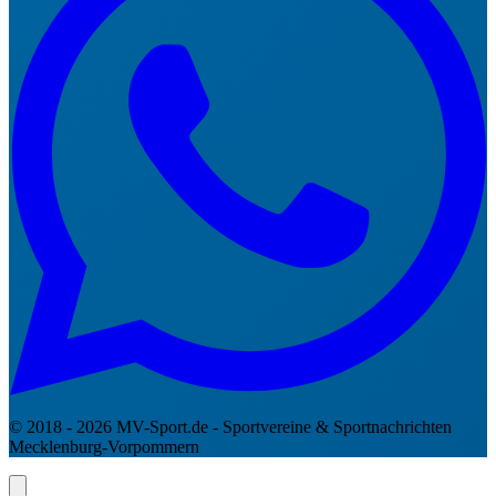
© 2018 - 2026 MV-Sport.de - Sportvereine & Sportnachrichten
Mecklenburg-Vorpommern