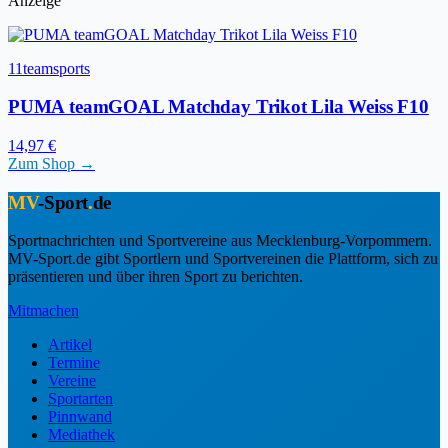
Anzeige
11teamsports
PUMA teamGOAL Matchday Trikot Lila Weiss F10
14,97 €
Zum Shop →
MV
-Sport
.
de
Sportnachrichten und Sportvereine aus Mecklenburg-Vorpommern.
MV-Sport.de gibt Sportlern und Sportvereinen die Plattform, sich zu
präsentieren und über ihren Sport zu berichten.
Mitmachen
Artikel
Termine
Vereine
Sportarten
Pinnwand
Mediathek