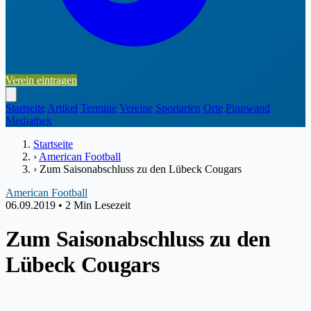
Verein eintragen
Startseite
Artikel
Termine
Vereine
Sportarten
Orte
Pinnwand
Mediathek
Startseite
›
American Football
›
Zum Saisonabschluss zu den Lübeck Cougars
American Football
06.09.2019
•
2 Min Lesezeit
Zum Saisonabschluss zu den
Lübeck Cougars