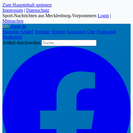
Zum Hauptinhalt springen
Impressum
|
Datenschutz
Sport-Nachrichten aus Mecklenburg-Vorpommern
Login
|
Mitmachen
MV
-Sport
.
de
Startseite
Artikel
Termine
Vereine
Sportarten
Orte
Pinnwand
Mediathek
Artikel durchsuchen