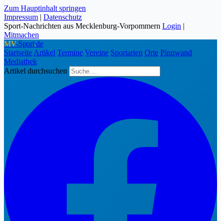
Zum Hauptinhalt springen
Impressum
|
Datenschutz
Sport-Nachrichten aus Mecklenburg-Vorpommern
Login
|
Mitmachen
MV
-Sport
.
de
Startseite
Artikel
Termine
Vereine
Sportarten
Orte
Pinnwand
Mediathek
Artikel durchsuchen