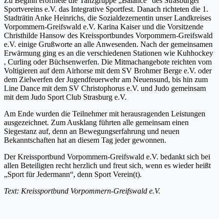
Zu Beginn eröffnete die Tanzgruppe „Balance“ des Strasburger
Sportvereins e.V. das Integrative Sportfest. Danach richteten die 1.
Stadträtin Anke Heinrichs, die Sozialdezernentin unser Landkreises
Vorpommern-Greifswald e.V. Karina Kaiser und die Vorsitzende
Christhilde Hansow des Kreissportbundes Vorpommern-Greifswald
e.V. einige Grußworte an alle Anwesenden. Nach der gemeinsamen
Erwärmung ging es an die verschiedenen Stationen wie Kuhhockey
, Curling oder Büchsenwerfen. Die Mitmachangebote reichten vom
Voltigieren auf dem Airhorse mit dem SV Brohmer Berge e.V. oder
dem Zielwerfen der Jugendfeuerwehr am Neuensund, bis hin zum
Line Dance mit dem SV Christophorus e.V. und Judo gemeinsam
mit dem Judo Sport Club Strasburg e.V.
Am Ende wurden die Teilnehmer mit herausragenden Leistungen
ausgezeichnet. Zum Ausklang führten alle gemeinsam einen
Siegestanz auf, denn an Bewegungserfahrung und neuen
Bekanntschaften hat an diesem Tag jeder gewonnen.
Der Kreissportbund Vorpommern-Greifswald e.V. bedankt sich bei
allen Beteiligten recht herzlich und freut sich, wenn es wieder heißt
„Sport für Jedermann“, denn Sport Verein(t).
Text: Kreissportbund Vorpommern-Greifswald e.V.