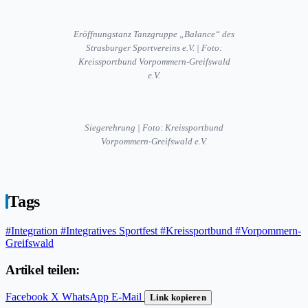
Eröffnungstanz Tanzgruppe „Balance“ des
Strasburger Sportvereins e.V. | Foto:
Kreissportbund Vorpommern-Greifswald
e.V.
Siegerehrung | Foto: Kreissportbund
Vorpommern-Greifswald e.V.
Tags
#Integration
#Integratives Sportfest
#Kreissportbund
#Vorpommern-
Greifswald
Artikel teilen:
Facebook
X
WhatsApp
E-Mail
Link kopieren