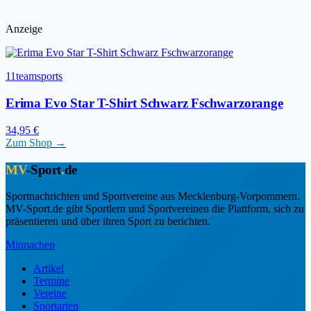
Anzeige
11teamsports
Erima Evo Star T-Shirt Schwarz Fschwarzorange
34,95 €
Zum Shop →
MV
-Sport
.
de
Sportnachrichten und Sportvereine aus Mecklenburg-Vorpommern.
MV-Sport.de gibt Sportlern und Sportvereinen die Plattform, sich zu
präsentieren und über ihren Sport zu berichten.
Mitmachen
Artikel
Termine
Vereine
Sportarten