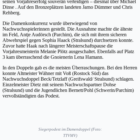
seinen Vorjahreserfolg souverän verteidigen – diesmal über Michael
Dinse . Auf den Bronzeplätzen landeten Jarno Dümmer und Chris
Rehberg.
Die Damenkonkurrenz wurde überwiegend von
Nachwuchsspielerinnen gestellt. Die Ausnahme machte die älteste
im Feld, Antje Audörsch (Parchim), die sich mit ihrem sicheren
Abwehrspiel gegen Sophia Haack (Stralsund) durchsetzen konnte.
Zuvor hatte Haak nach längerer Meisterschaftspause die
Vorjahresmeisterin Melanie Plötz ausgeschaltet. Ebenfalls auf Platz
3 kam überraschend die Gnoienerin Lena Hamann.
In den Doppeln gab es die meisten Überraschungen. Bei den Herren
konnte Altmeister Wähner mit Voß (Rostock Süd) das
Nachwuchsdoppel Beck/Tetzlaff (Greifswald/ Stralsund) schlagen.
Einzelmeister Dietz mit seinem Nachwuchspartner Dohse
(Stralsund) und die Jugendlichen Bernett/Pohl (Schwerin/Parchim)
vervollständigten das Podest.
Siegerpodest im Damendoppel (Foto:
TTVMV)