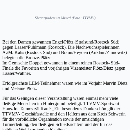
Siegerpodest im Mixed (Foto: TTVMV)
Bei den Damen gewannen Engel/Plötz (Stralsund/Rostock Süd)
gegen Laaser/Puhlmann (Rostock). Die Nachwuchsspielerinnen
A./M. Kalis (Rostock Süd) und Braun/Heyden (Anklam/Zinnowitz)
belegten die Bronze-Plätze.
Im Gemischte Doppel gewannen in einem reinen Rostock- Süd-
Finale die Favoriten und vorjährigen Vizemeister Plötz/Dietz gegen
Laaser/Wähner.
Erfolgreichste LEM-Teilnehmer waren wie im Vorjahr Marvin Dietz
und Melanie Plötz.
Für das Gelingen dieser Veranstaltung waren einmal mehr viele
fleißige Menschen im Hintergrund beteiligt. TTVMV-Sportwart
Hans-Jo. Tamms zählt auf: „Ein besonderes Dankeschön gilt der
TTVMV- Geschäftsstelle und den Helfern aus dem Kreis Schwerin
für die vorbildliche Organisation sowie der umsichtigen
Turnierleitung, den fleißigen Schiedsrichtern und der für das
leibliche Wohl sorgenden Kantine.“