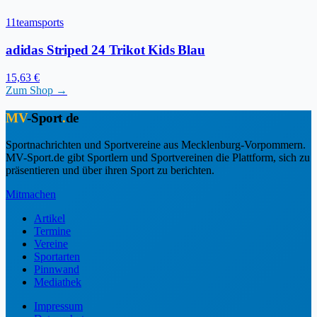
11teamsports
adidas Striped 24 Trikot Kids Blau
15,63 €
Zum Shop →
MV
-Sport
.
de
Sportnachrichten und Sportvereine aus Mecklenburg-Vorpommern.
MV-Sport.de gibt Sportlern und Sportvereinen die Plattform, sich zu
präsentieren und über ihren Sport zu berichten.
Mitmachen
Artikel
Termine
Vereine
Sportarten
Pinnwand
Mediathek
Impressum