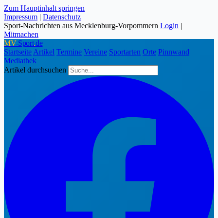
Zum Hauptinhalt springen
Impressum
|
Datenschutz
Sport-Nachrichten aus Mecklenburg-Vorpommern
Login
|
Mitmachen
MV
-Sport
.
de
Startseite
Artikel
Termine
Vereine
Sportarten
Orte
Pinnwand
Mediathek
Artikel durchsuchen