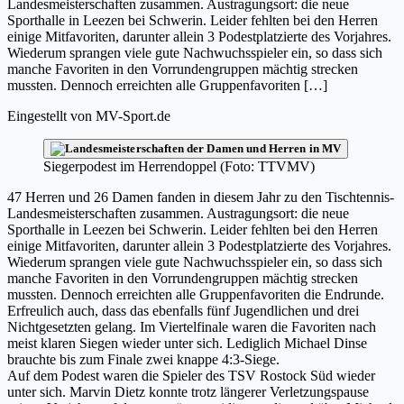
Landesmeisterschaften zusammen. Austragungsort: die neue
Sporthalle in Leezen bei Schwerin. Leider fehlten bei den Herren
einige Mitfavoriten, darunter allein 3 Podestplatzierte des Vorjahres.
Wiederum sprangen viele gute Nachwuchsspieler ein, so dass sich
manche Favoriten in den Vorrundengruppen mächtig strecken
mussten. Dennoch erreichten alle Gruppenfavoriten […]
Eingestellt von
MV-Sport.de
Siegerpodest im Herrendoppel (Foto: TTVMV)
47 Herren und 26 Damen fanden in diesem Jahr zu den Tischtennis-
Landesmeisterschaften zusammen. Austragungsort: die neue
Sporthalle in Leezen bei Schwerin. Leider fehlten bei den Herren
einige Mitfavoriten, darunter allein 3 Podestplatzierte des Vorjahres.
Wiederum sprangen viele gute Nachwuchsspieler ein, so dass sich
manche Favoriten in den Vorrundengruppen mächtig strecken
mussten. Dennoch erreichten alle Gruppenfavoriten die Endrunde.
Erfreulich auch, dass das ebenfalls fünf Jugendlichen und drei
Nichtgesetzten gelang. Im Viertelfinale waren die Favoriten nach
meist klaren Siegen wieder unter sich. Lediglich Michael Dinse
brauchte bis zum Finale zwei knappe 4:3-Siege.
Auf dem Podest waren die Spieler des TSV Rostock Süd wieder
unter sich. Marvin Dietz konnte trotz längerer Verletzungspause