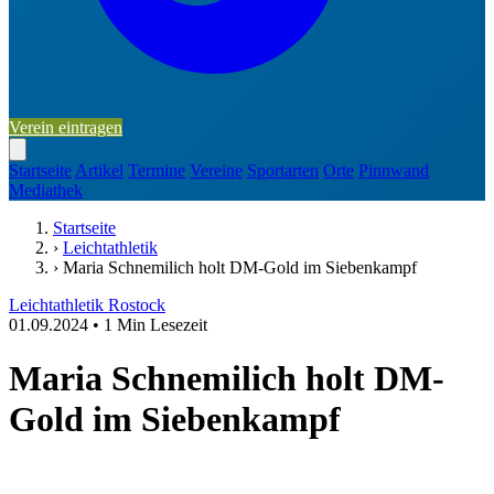
Verein eintragen
Startseite
Artikel
Termine
Vereine
Sportarten
Orte
Pinnwand
Mediathek
Startseite
›
Leichtathletik
›
Maria Schnemilich holt DM-Gold im Siebenkampf
Leichtathletik
Rostock
01.09.2024
•
1 Min Lesezeit
Maria Schnemilich holt DM-
Gold im Siebenkampf