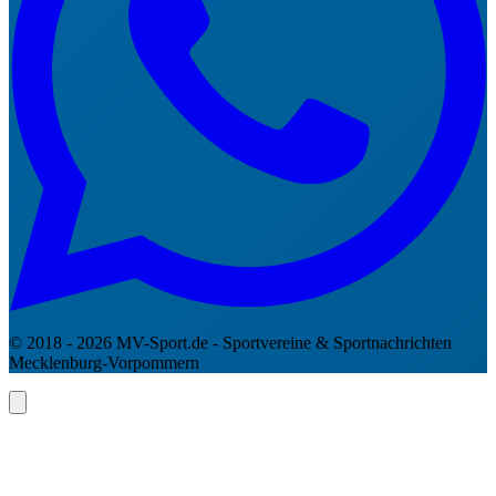
© 2018 - 2026 MV-Sport.de - Sportvereine & Sportnachrichten
Mecklenburg-Vorpommern