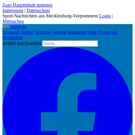
Zum Hauptinhalt springen
Impressum
|
Datenschutz
Sport-Nachrichten aus Mecklenburg-Vorpommern
Login
|
Mitmachen
MV
-Sport
.
de
Startseite
Artikel
Termine
Vereine
Sportarten
Orte
Pinnwand
Mediathek
Artikel durchsuchen