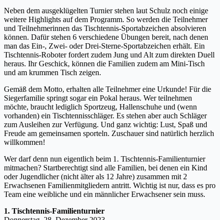
Neben dem ausgeklügelten Turnier stehen laut Schulz noch einige
weitere Highlights auf dem Programm. So werden die Teilnehmer
und Teilnehmerinnen das Tischtennis-Sportabzeichen absolvieren
können. Dafür stehen 6 verschiedene Übungen bereit, nach denen
man das Ein-, Zwei- oder Drei-Sterne-Sportabzeichen erhält. Ein
Tischtennis-Roboter fordert zudem Jung und Alt zum direkten Duell
heraus. Ihr Geschick, können die Familien zudem am Mini-Tisch
und am krummen Tisch zeigen.
Gemäß dem Motto, erhalten alle Teilnehmer eine Urkunde! Für die
Siegerfamilie springt sogar ein Pokal heraus. Wer teilnehmen
möchte, braucht lediglich Sportzeug, Hallenschuhe und (wenn
vorhanden) ein Tischtennisschläger. Es stehen aber auch Schläger
zum Ausleihen zur Verfügung. Und ganz wichtig: Lust, Spaß und
Freude am gemeinsamen sporteln. Zuschauer sind natürlich herzlich
willkommen!
Wer darf denn nun eigentlich beim 1. Tischtennis-Familienturnier
mitmachen? Startberechtigt sind alle Familien, bei denen ein Kind
oder Jugendlicher (nicht älter als 12 Jahre) zusammen mit 2
Erwachsenen Familienmitgliedern antritt. Wichtig ist nur, dass es pro
Team eine weibliche und ein männlicher Erwachsener sein muss.
1. Tischtennis-Familienturnier
Donnerstag, 28. Dezember 2023