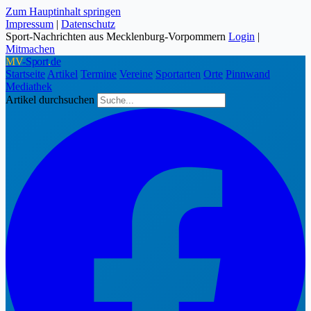
Zum Hauptinhalt springen
Impressum
|
Datenschutz
Sport-Nachrichten aus Mecklenburg-Vorpommern
Login
|
Mitmachen
MV
-Sport
.
de
Startseite
Artikel
Termine
Vereine
Sportarten
Orte
Pinnwand
Mediathek
Artikel durchsuchen