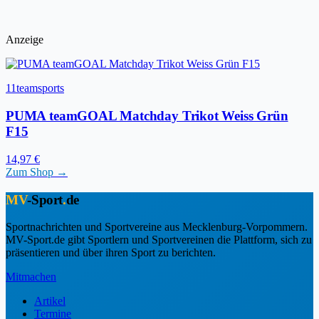
Anzeige
11teamsports
PUMA teamGOAL Matchday Trikot Weiss Grün
F15
14,97 €
Zum Shop →
MV
-Sport
.
de
Sportnachrichten und Sportvereine aus Mecklenburg-Vorpommern.
MV-Sport.de gibt Sportlern und Sportvereinen die Plattform, sich zu
präsentieren und über ihren Sport zu berichten.
Mitmachen
Artikel
Termine