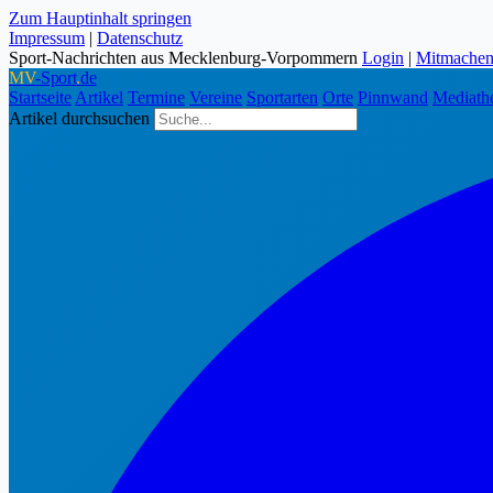
Zum Hauptinhalt springen
Impressum
|
Datenschutz
Sport-Nachrichten aus Mecklenburg-Vorpommern
Login
|
Mitmache
MV
-Sport
.
de
Startseite
Artikel
Termine
Vereine
Sportarten
Orte
Pinnwand
Mediath
Artikel durchsuchen