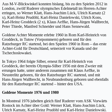
Aus M-V-Blickwinkel konnten bislang, bis zu den Spielen 2012 in
London, zwölf Ruderer olympisches Edelmetall im Herren-Achter
erringen, so Werner Klatt, Hans-Joachim Lück, Ulrich Karnatz (2
x), Karl-Heinz Prudöhl, Karl-Heinz Danielowski, Ulrich Kons,
Karl-Heinz Groddeck (2 x), Klaus Aeffke, Hans-Jürgen Wallbrecht,
Peter Thiede, Manfred Schneider und Hans Sennewald.
Goldene Achter Momente erlebte 1960 in Rom Karl-Heinrich von
Groddeck, in Tutow (Vorpommern) geboren und für den
Ratzeburger RC startend, bei den Spielen 1960 in Rom – das erste
Achter-Gold für Deutschland, seinerzeit vor Kanada und der
Tschechoslowakei.
In Tokyo 1964 folgte Silber, erneut für Karl-Heinrich von
Groddeck, der bereits Olympia-Silber 1956 mit dem Zweier mit
errungen hatte, unter anderem zusammen mit Klaus Aeffke, in
Neustrelitz geboren, für den Ratzeburger RC startend, und mit
Hans-Jürgen Wallbrecht, in Neubrandenburg geboren und ebenfalls
für den Ratzeburger RC startend – hinter den USA.
Goldene Momente 1976 und 1980
In Montreal 1976 jubelten gleich fünf Ruderer vom ASK Vorwärts
Rostock im Achter über Gold: Werner Klatt, Hans-Joachim Lück,
Ulrich Karnatz, Karl-Heinz Prudöhl und Karl-Heinz Danielowski.