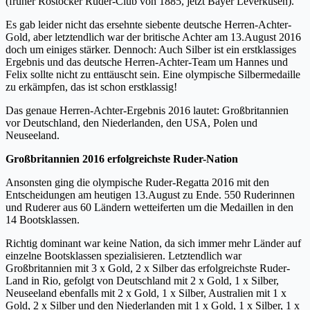
(früher Rostocker Ruder-Club von 1885, jetzt Bayer Leverkusen).
Es gab leider nicht das ersehnte siebente deutsche Herren-Achter-
Gold, aber letztendlich war der britische Achter am 13.August 2016
doch um einiges stärker. Dennoch: Auch Silber ist ein erstklassiges
Ergebnis und das deutsche Herren-Achter-Team um Hannes und
Felix sollte nicht zu enttäuscht sein. Eine olympische Silbermedaille
zu erkämpfen, das ist schon erstklassig!
Das genaue Herren-Achter-Ergebnis 2016 lautet: Großbritannien
vor Deutschland, den Niederlanden, den USA, Polen und
Neuseeland.
Großbritannien 2016 erfolgreichste Ruder-Nation
Ansonsten ging die olympische Ruder-Regatta 2016 mit den
Entscheidungen am heutigen 13.August zu Ende. 550 Ruderinnen
und Ruderer aus 60 Ländern wetteiferten um die Medaillen in den
14 Bootsklassen.
Richtig dominant war keine Nation, da sich immer mehr Länder auf
einzelne Bootsklassen spezialisieren. Letztendlich war
Großbritannien mit 3 x Gold, 2 x Silber das erfolgreichste Ruder-
Land in Rio, gefolgt von Deutschland mit 2 x Gold, 1 x Silber,
Neuseeland ebenfalls mit 2 x Gold, 1 x Silber, Australien mit 1 x
Gold, 2 x Silber und den Niederlanden mit 1 x Gold, 1 x Silber, 1 x