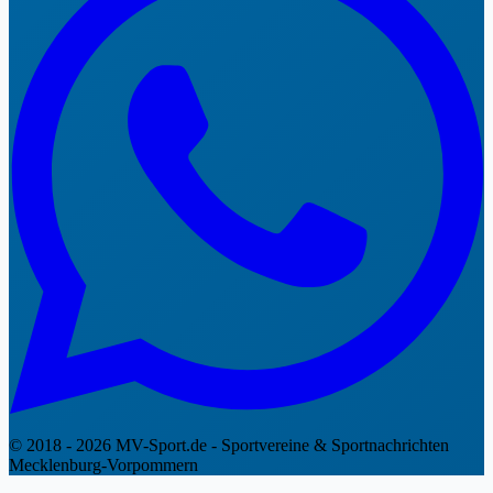
© 2018 - 2026 MV-Sport.de - Sportvereine & Sportnachrichten
Mecklenburg-Vorpommern