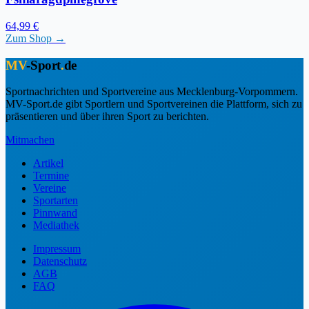
64,99 €
Zum Shop →
MV
-Sport
.
de
Sportnachrichten und Sportvereine aus Mecklenburg-Vorpommern.
MV-Sport.de gibt Sportlern und Sportvereinen die Plattform, sich zu
präsentieren und über ihren Sport zu berichten.
Mitmachen
Artikel
Termine
Vereine
Sportarten
Pinnwand
Mediathek
Impressum
Datenschutz
AGB
FAQ