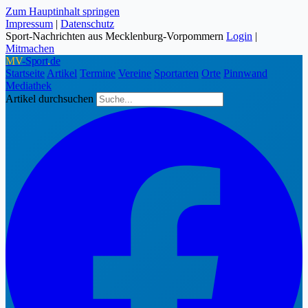
Zum Hauptinhalt springen
Impressum
|
Datenschutz
Sport-Nachrichten aus Mecklenburg-Vorpommern
Login
|
Mitmachen
MV
-Sport
.
de
Startseite
Artikel
Termine
Vereine
Sportarten
Orte
Pinnwand
Mediathek
Artikel durchsuchen