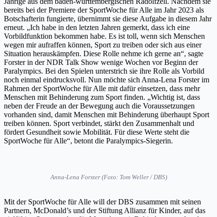
Jährige aus dem baden-württembergischen Radolfzell. Nachdem sie
bereits bei der Premiere der SportWoche für Alle im Jahr 2023 als
Botschafterin fungierte, übernimmt sie diese Aufgabe in diesem Jahr
erneut. „Ich habe in den letzten Jahren gemerkt, dass ich eine
Vorbildfunktion bekommen habe. Es ist toll, wenn sich Menschen
wegen mir aufraffen können, Sport zu treiben oder sich aus einer
Situation herauskämpfen. Diese Rolle nehme ich gerne an“, sagte
Forster in der NDR Talk Show wenige Wochen vor Beginn der
Paralympics. Bei den Spielen unterstrich sie ihre Rolle als Vorbild
noch einmal eindrucksvoll. Nun möchte sich Anna-Lena Forster im
Rahmen der SportWoche für Alle mit dafür einsetzen, dass mehr
Menschen mit Behinderung zum Sport finden. „Wichtig ist, dass
neben der Freude an der Bewegung auch die Voraussetzungen
vorhanden sind, damit Menschen mit Behinderung überhaupt Sport
treiben können. Sport verbindet, stärkt den Zusammenhalt und
fördert Gesundheit sowie Mobilität. Für diese Werte steht die
SportWoche für Alle“, betont die Paralympics-Siegerin.
Anna-Lena Forster (Foto: Tom Weller / DBS)
Mit der SportWoche für Alle will der DBS zusammen mit seinen
Partnern, McDonald’s und der Stiftung Allianz für Kinder, auf das