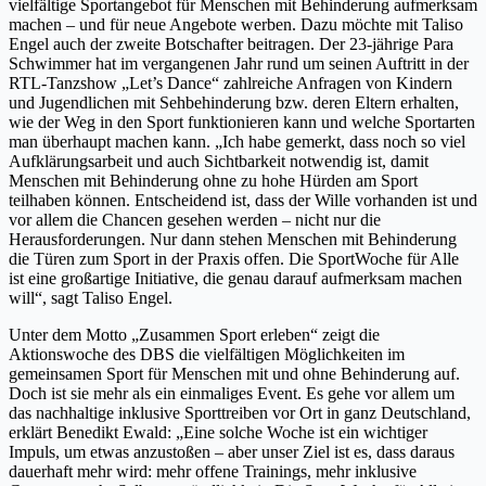
vielfältige Sportangebot für Menschen mit Behinderung aufmerksam
machen – und für neue Angebote werben. Dazu möchte mit Taliso
Engel auch der zweite Botschafter beitragen. Der 23-jährige Para
Schwimmer hat im vergangenen Jahr rund um seinen Auftritt in der
RTL-Tanzshow „Let’s Dance“ zahlreiche Anfragen von Kindern
und Jugendlichen mit Sehbehinderung bzw. deren Eltern erhalten,
wie der Weg in den Sport funktionieren kann und welche Sportarten
man überhaupt machen kann. „Ich habe gemerkt, dass noch so viel
Aufklärungsarbeit und auch Sichtbarkeit notwendig ist, damit
Menschen mit Behinderung ohne zu hohe Hürden am Sport
teilhaben können. Entscheidend ist, dass der Wille vorhanden ist und
vor allem die Chancen gesehen werden – nicht nur die
Herausforderungen. Nur dann stehen Menschen mit Behinderung
die Türen zum Sport in der Praxis offen. Die SportWoche für Alle
ist eine großartige Initiative, die genau darauf aufmerksam machen
will“, sagt Taliso Engel.
Unter dem Motto „Zusammen Sport erleben“ zeigt die
Aktionswoche des DBS die vielfältigen Möglichkeiten im
gemeinsamen Sport für Menschen mit und ohne Behinderung auf.
Doch ist sie mehr als ein einmaliges Event. Es gehe vor allem um
das nachhaltige inklusive Sporttreiben vor Ort in ganz Deutschland,
erklärt Benedikt Ewald: „Eine solche Woche ist ein wichtiger
Impuls, um etwas anzustoßen – aber unser Ziel ist es, dass daraus
dauerhaft mehr wird: mehr offene Trainings, mehr inklusive