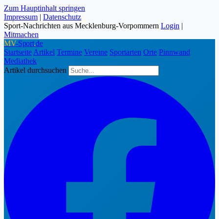
Zum Hauptinhalt springen
Impressum
|
Datenschutz
Sport-Nachrichten aus Mecklenburg-Vorpommern
Login
|
Mitmachen
MV
-Sport
.
de
Startseite
Artikel
Termine
Vereine
Sportarten
Orte
Pinnwand
Mediathek
Artikel durchsuchen