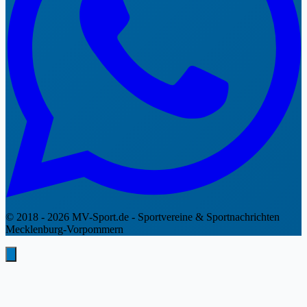
© 2018 - 2026 MV-Sport.de - Sportvereine & Sportnachrichten
Mecklenburg-Vorpommern