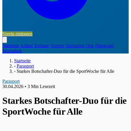
Verein eintragen
Startseite
Artikel
Termine
Vereine
Sportarten
Orte
Pinnwand
Mediathek
Startseite
›
Parasport
›
Starkes Botschafter-Duo für die SportWoche für Alle
Parasport
30.04.2026
•
3 Min Lesezeit
Starkes Botschafter-Duo für die
SportWoche für Alle