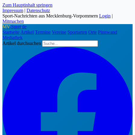
Zum Hauptinhalt springen
Impressum
|
Datenschutz
Sport-Nachrichten aus Mecklenburg-Vorpommern
Login
|
Mitmachen
MV
-Sport
.
de
Startseite
Artikel
Termine
Vereine
Sportarten
Orte
Pinnwand
Mediathek
Artikel durchsuchen