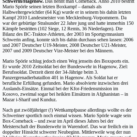
Schwerin/Hagenow.
Das nennt man Comeback. Anno 2010 bestritt
Mario Spörle seinen letzten Boxkampf – damals als
Halbweltergewichtler (64 Kg) wurde er in seinem bis dahin letzten
Kampf 2010 Landesmeister von Mecklenburg-Vorpommern. Da
war der gebürtige Stralsunder 22 Jahre jung und hatte immerhin 150
Kämpfe bestritten (102 Siege, 12 Remis, 36 Niederlagen). Die
Bilanz des BC-Traktor-Athleten, der 2003 im Sportgymnasium
Schwerin anfing, konnte sich bis dahin durchaus sehen lassen: 2006
und 2007 Deutscher U19-Meister, 2008 Deutscher U21-Meister,
2007 und 2009 Deutscher Vize-Meister bei den Männern.
Mario Spörle schlug jedoch einen Weg jenseits des Boxsports ein.
Er wurde 2010 Zeitsoldat bei der Bundeswehr in Hagenow, Ziel:
Berufssoldat. Derzeit dient der 34-Jährige beim 3.
Panzergrenadierbataillon 401 in Hagenow. Als Soldat hat er
berufliche Erfüllung gefunden. Mario absolvierte inzwischen drei
Auslands-Einsätze. Einmal bei der Kfor-Friedensmission im
Kosovo, zweimal sogar bei heiklen Einsätzen in Afghanistan – in
Mazar i-Sharif und Kunduz.
Nach gut zwölfjähriger (!) Wettkampfpause allerdings wollte es der
Schweriner sportlich noch einmal wissen. Mario Spörle wagte sein
Box-Comeback – und zwar im April dieses Jahres bei der
Meisterschaft der Bundeswehr in Warendorf. Das war freilich ein in
doppelter Hinsicht schwerer Neubeginn. Mittlerweile wog der nun