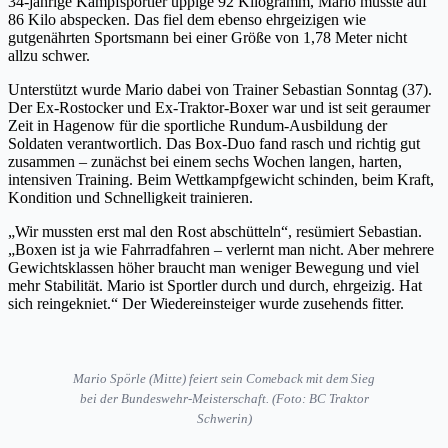
34-jährige Kampfsportler üppige 92 Kilogramm, Mario musste auf
86 Kilo abspecken. Das fiel dem ebenso ehrgeizigen wie
gutgenährten Sportsmann bei einer Größe von 1,78 Meter nicht
allzu schwer.
Unterstützt wurde Mario dabei von Trainer Sebastian Sonntag (37).
Der Ex-Rostocker und Ex-Traktor-Boxer war und ist seit geraumer
Zeit in Hagenow für die sportliche Rundum-Ausbildung der
Soldaten verantwortlich. Das Box-Duo fand rasch und richtig gut
zusammen – zunächst bei einem sechs Wochen langen, harten,
intensiven Training. Beim Wettkampfgewicht schinden, beim Kraft,
Kondition und Schnelligkeit trainieren.
„Wir mussten erst mal den Rost abschütteln“, resümiert Sebastian.
„Boxen ist ja wie Fahrradfahren – verlernt man nicht. Aber mehrere
Gewichtsklassen höher braucht man weniger Bewegung und viel
mehr Stabilität. Mario ist Sportler durch und durch, ehrgeizig. Hat
sich reingekniet.“ Der Wiedereinsteiger wurde zusehends fitter.
Mario Spörle (Mitte) feiert sein Comeback mit dem Sieg
bei der Bundeswehr-Meisterschaft. (Foto: BC Traktor
Schwerin)