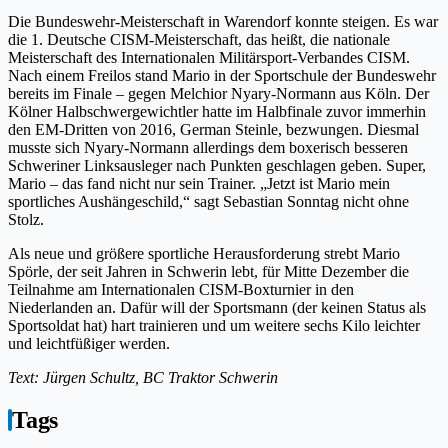
Die Bundeswehr-Meisterschaft in Warendorf konnte steigen. Es war
die 1. Deutsche CISM-Meisterschaft, das heißt, die nationale
Meisterschaft des Internationalen Militärsport-Verbandes CISM.
Nach einem Freilos stand Mario in der Sportschule der Bundeswehr
bereits im Finale – gegen Melchior Nyary-Normann aus Köln. Der
Kölner Halbschwergewichtler hatte im Halbfinale zuvor immerhin
den EM-Dritten von 2016, German Steinle, bezwungen. Diesmal
musste sich Nyary-Normann allerdings dem boxerisch besseren
Schweriner Linksausleger nach Punkten geschlagen geben. Super,
Mario – das fand nicht nur sein Trainer. „Jetzt ist Mario mein
sportliches Aushängeschild,“ sagt Sebastian Sonntag nicht ohne
Stolz.
Als neue und größere sportliche Herausforderung strebt Mario
Spörle, der seit Jahren in Schwerin lebt, für Mitte Dezember die
Teilnahme am Internationalen CISM-Boxturnier in den
Niederlanden an. Dafür will der Sportsmann (der keinen Status als
Sportsoldat hat) hart trainieren und um weitere sechs Kilo leichter
und leichtfüßiger werden.
Text: Jürgen Schultz, BC Traktor Schwerin
Tags