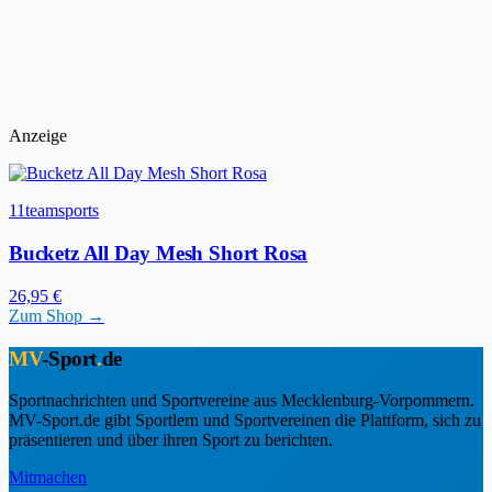
Anzeige
11teamsports
Bucketz All Day Mesh Short Rosa
26,95 €
Zum Shop →
MV
-Sport
.
de
Sportnachrichten und Sportvereine aus Mecklenburg-Vorpommern.
MV-Sport.de gibt Sportlern und Sportvereinen die Plattform, sich zu
präsentieren und über ihren Sport zu berichten.
Mitmachen