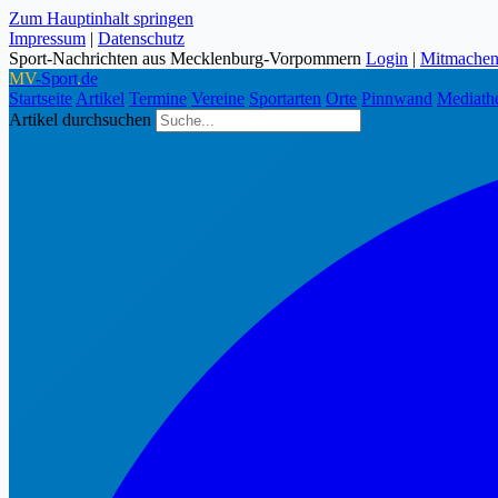
Zum Hauptinhalt springen
Impressum
|
Datenschutz
Sport-Nachrichten aus Mecklenburg-Vorpommern
Login
|
Mitmache
MV
-Sport
.
de
Startseite
Artikel
Termine
Vereine
Sportarten
Orte
Pinnwand
Mediath
Artikel durchsuchen