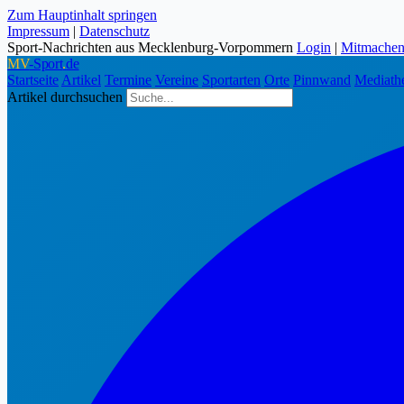
Zum Hauptinhalt springen
Impressum
|
Datenschutz
Sport-Nachrichten aus Mecklenburg-Vorpommern
Login
|
Mitmache
MV
-Sport
.
de
Startseite
Artikel
Termine
Vereine
Sportarten
Orte
Pinnwand
Mediath
Artikel durchsuchen