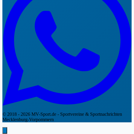
© 2018 - 2026 MV-Sport.de - Sportvereine & Sportnachrichten
Mecklenburg-Vorpommern