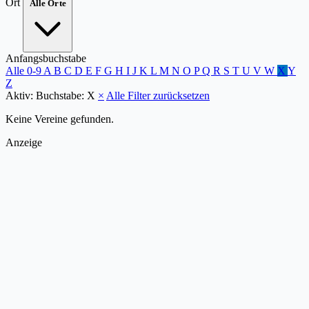
Ort
Alle Orte
Anfangsbuchstabe
Alle
0-9
A
B
C
D
E
F
G
H
I
J
K
L
M
N
O
P
Q
R
S
T
U
V
W
X
Y
Z
Aktiv:
Buchstabe: X
×
Alle Filter zurücksetzen
Keine Vereine gefunden.
Anzeige