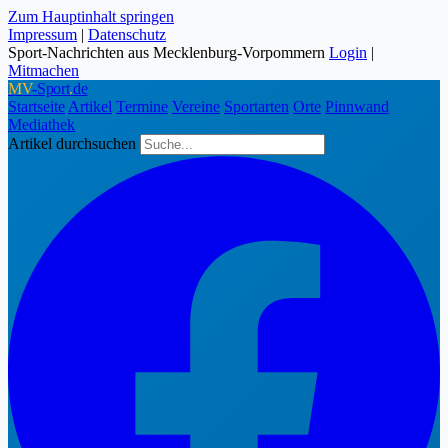
Zum Hauptinhalt springen
Impressum
|
Datenschutz
Sport-Nachrichten aus Mecklenburg-Vorpommern
Login
|
Mitmachen
MV
-Sport
.
de
Startseite
Artikel
Termine
Vereine
Sportarten
Orte
Pinnwand
Mediathek
Artikel durchsuchen