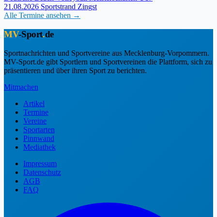
21.08.2026
Sportstrand Zingst
Alle Termine ansehen →
MV
-Sport
.
de
Sportnachrichten und Sportvereine aus Mecklenburg-Vorpommern.
MV-Sport.de gibt Sportlern und Sportvereinen die Plattform, sich zu
präsentieren und über ihren Sport zu berichten.
Mitmachen
Artikel
Termine
Vereine
Sportarten
Pinnwand
Mediathek
Impressum
Datenschutz
AGB
FAQ