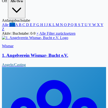
Ort
Alle Orte
Anfangsbuchstabe
Alle
0-9
A
B
C
D
E
F
G
H
I
J
K
L
M
N
O
P
Q
R
S
T
U
V
W
X
Y
Z
Aktiv:
Buchstabe: 0-9
×
Alle Filter zurücksetzen
Wismar
1. Angelverein Wismar- Bucht e.V.
Angeln/Casting