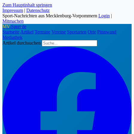
Zum Hauptinhalt springen
Impressum
|
Datenschutz
Sport-Nachrichten aus Mecklenburg-Vorpommern
Login
|
Mitmachen
MV
-Sport
.
de
Startseite
Artikel
Termine
Vereine
Sportarten
Orte
Pinnwand
Mediathek
Artikel durchsuchen