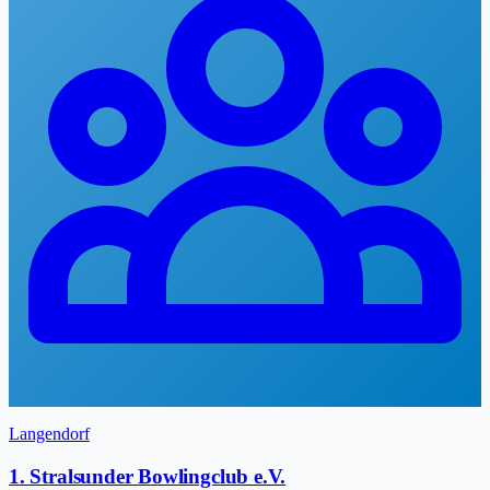
Langendorf
1. Stralsunder Bowlingclub e.V.