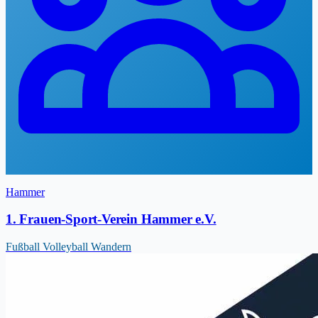
Hammer
1. Frauen-Sport-Verein Hammer e.V.
Fußball
Volleyball
Wandern