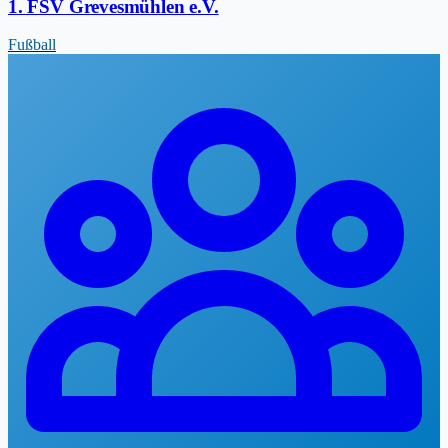
1. FSV Grevesmühlen e.V.
Fußball