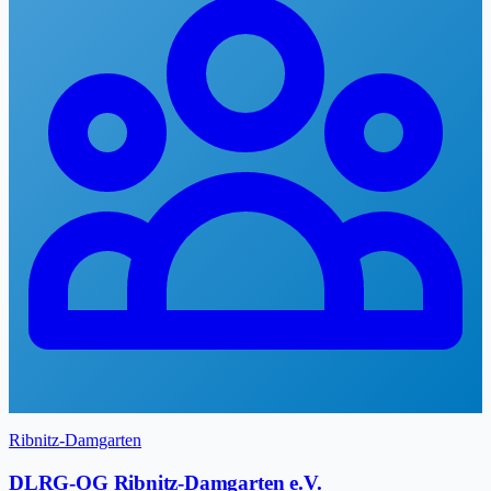
Ribnitz-Damgarten
DLRG-OG Ribnitz-Damgarten e.V.