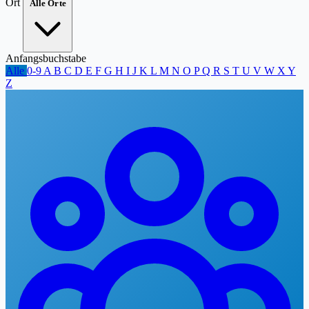
Ort
Alle Orte
Anfangsbuchstabe
Alle
0-9
A
B
C
D
E
F
G
H
I
J
K
L
M
N
O
P
Q
R
S
T
U
V
W
X
Y
Z