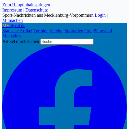
Zum Hauptinhalt springen
Impressum
|
Datenschutz
Sport-Nachrichten aus Mecklenburg-Vorpommern
Login
|
Mitmachen
MV
-Sport
.
de
Startseite
Artikel
Termine
Vereine
Sportarten
Orte
Pinnwand
Mediathek
Artikel durchsuchen