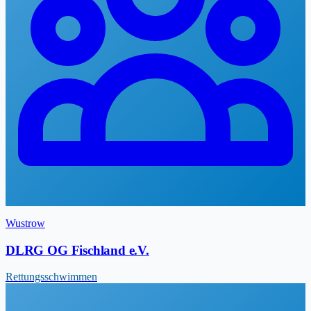
Wustrow
DLRG OG Fischland e.V.
Rettungsschwimmen