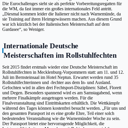
Die Eurochallenges sieht sie als perfekte Vorbereitungsregatten für
die WM, da fast immer ein großes internationales Feld antritt.
„Diesmal kommen leider die Italiener nicht nach Warnemünde, da
sie Training auf ihren Heimgewässern machen. Aus diesem Grund
war ich kürzlich bei der Italienischen Meisterschaft auf dem
Gardasee“, so Weniger.
Internationale Deutsche
Meisterschaften im Rollstuhlfechten
Seit 2015 findet erstmals wieder eine Deutsche Meisterschaft im
Rollstuhlfechten in Mecklenburg-Vorpommern statt: am 11. und 12.
Juli im Bernsteinsaal im Hotel Neptun. Erwartet werden rund 35
Rollstuhlfechterinnen und -fechter aus dem In- und Ausland.
Gefochten wird in allen drei Fechtsport-Disziplinen: Säbel, Florett
und Degen. Besonders spannend wird es am Samstagabend, wenn
mehrere Finalkämpfe ausgetragen werden. Für die
Finalveranstaltung sind Eintrittskarten erhältlich. Die Wettkämpfe
während des Tages können kostenfrei besucht werden. „Für uns und
den gesamten Parasport ist es eine große Ehre, Teil einer solch
bedeutenden Veranstaltung wie die Warnemünder Woche zu sein.
Der Parasport bietet eine hervorragende Möglichkeit, die