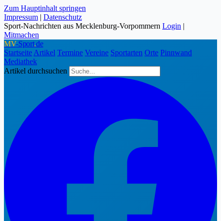
Zum Hauptinhalt springen
Impressum
|
Datenschutz
Sport-Nachrichten aus Mecklenburg-Vorpommern
Login
|
Mitmachen
MV
-Sport
.
de
Startseite
Artikel
Termine
Vereine
Sportarten
Orte
Pinnwand
Mediathek
Artikel durchsuchen