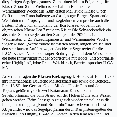
diesjährigen Segelprogramms. Zum dritten Mal in Folge trägt die
Klasse Zoom 8 ihre Weltmeisterschaft im Rahmen der
Warnemünder Woche aus. Zum ersten Mal ist die Klasse O'pen
Skiff mit ihrer Eurochallenge zu Gast“, sagte Bergel. Spannende
Wettfahrten mit Topseglern und -seglerinnen verspreche auch die
Eastern District Championship der Ilca-Klasse, wobei in der
olympischen Klasse Ilca 7 mit dem Kieler Ole Schweckendiek ein
absoluter Spitzensegler an den Start geht, der 2025 U21-
Weltmeister, U-21-Vizeeuropameister und Warnemünder-Woche-
Sieger wurde. „Warnemünde ist mit den tollen, langen Wellen und
den sehr kurzen Anfahrtswegen das ideale Segelrevier für die
ILCA-Klasse. Neben den super Bedingungen auf dem Wasser sind
die neue Infrastruktur mit der Sportschule mit Boots- und Sporthalle
echte Highlights“, lobte Frank Weichbrodt, Bereichssprecher ILCA
MV.
Außerdem tragen die Klassen Kielzugvogel, Hobie Cat 16 und J/70
ihre internationale Deutsche Meisterschaft aus sowie die Beneteau
First 18 SE ihre German Open. Mit den Hobie Cats und den
Topcats gehören gleich zwei Katamaran-Klassen zum
Segelprogramm, die vom Strand auf der Hohen Düne aufs Wasser
gehen werden. Beim Seesegeln zeigt sich wieder einmal, dass die
Langstreckenregatta „Rund Bornholm“ nach wie vor beliebt ist.
Abgerundet wird das Segelprogramm durch Ranglistenregatten der
Klassen Finn Dinghy, Ok-Jolle, Korsar. In den Klassen Finn und