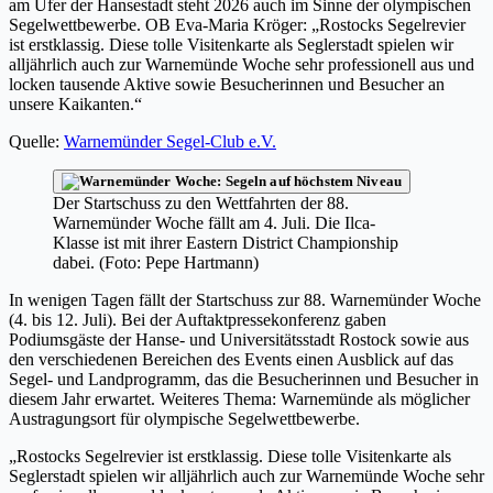
am Ufer der Hansestadt steht 2026 auch im Sinne der olympischen
Segelwettbewerbe. OB Eva-Maria Kröger: „Rostocks Segelrevier
ist erstklassig. Diese tolle Visitenkarte als Seglerstadt spielen wir
alljährlich auch zur Warnemünde Woche sehr professionell aus und
locken tausende Aktive sowie Besucherinnen und Besucher an
unsere Kaikanten.“
Quelle:
Warnemünder Segel-Club e.V.
Der Startschuss zu den Wettfahrten der 88.
Warnemünder Woche fällt am 4. Juli. Die Ilca-
Klasse ist mit ihrer Eastern District Championship
dabei. (Foto: Pepe Hartmann)
In wenigen Tagen fällt der Startschuss zur 88. Warnemünder Woche
(4. bis 12. Juli). Bei der Auftaktpressekonferenz gaben
Podiumsgäste der Hanse- und Universitätsstadt Rostock sowie aus
den verschiedenen Bereichen des Events einen Ausblick auf das
Segel- und Landprogramm, das die Besucherinnen und Besucher in
diesem Jahr erwartet. Weiteres Thema: Warnemünde als möglicher
Austragungsort für olympische Segelwettbewerbe.
„Rostocks Segelrevier ist erstklassig. Diese tolle Visitenkarte als
Seglerstadt spielen wir alljährlich auch zur Warnemünde Woche sehr