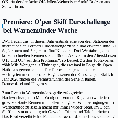
OK tritt der dreifache OK-Jollen-Weltmeister André Budzien aus
Schwerin an.
Premiere: O'pen Skiff Eurochallenge
bei Warnemünder Woche
„Wir freuen uns, in diesem Jahr erstmals eine von drei Stationen des
internationalen Formats Eurochallenge zu sein und erwarten rund 50
Seglerinnen und Segler aus fünf Nationen. Drei Wettfahrttage mit
kurzen schnellen Rennen stehen für die Aktiven in den Altersklassen
U13 und U17 auf dem Programm“, so Bergel. Zu den Topfavoriten
zählt Mila Weniger aus Thüringen, die zweimal in Folge die Open
Nationals gewonnen hat. Die Eurochallenge zählt zu den
wichtigsten internationalen Regattaserien der Klasse O'pen Skiff. Im
Jahr 2026 finden die Veranstaltungen der Serie in Italien,
Deutschland und Ungarn statt.
Zum Event in Warnemünde sagt die erfolgreiche
Nachwuchsseglerin Mila Weniger: „Von der Regatta erwarte ich
gute, konstante Rennen mit hoffentlich guten Windbedingungen. In
Warnemünde zu segeln macht mir immer wieder Spaß. Im O'pen
Skiff muss man ständig mit Gewicht, Trimm und Taktik arbeiten.
Das Boot verzeiht keine Fehler, aber genau das macht es spannend.“