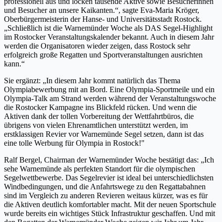
professionell aus und locken tausende Aktive sowie Besucherinnen
und Besucher an unsere Kaikanten.“, sagte Eva-Maria Kröger,
Oberbürgermeisterin der Hanse- und Universitätsstadt Rostock.
„Schließlich ist die Warnemünder Woche als DAS Segel-Highlight
im Rostocker Veranstaltungskalender bekannt. Auch in diesem Jahr
werden die Organisatoren wieder zeigen, dass Rostock sehr
erfolgreich große Regatten und Sportveranstaltungen ausrichten
kann.“
Sie ergänzt: „In diesem Jahr kommt natürlich das Thema
Olympiabewerbung mit an Bord. Eine Olympia-Sportmeile und ein
Olympia-Talk am Strand werden während der Veranstaltungswoche
die Rostocker Kampagne ins Blickfeld rücken. Und wenn die
Aktiven dank der tollen Vorbereitung der Wettfahrtbüros, die
übrigens von vielen Ehrenamtlichen unterstützt werden, im
erstklassigen Revier vor Warnemünde Segel setzen, dann ist das
eine tolle Werbung für Olympia in Rostock!"
Ralf Bergel, Chairman der Warnemünder Woche bestätigt das: „Ich
sehe Warnemünde als perfekten Standort für die olympischen
Segelwettbewerbe. Das Segelrevier ist ideal bei unterschiedlichsten
Windbedingungen, und die Anfahrtswege zu den Regattabahnen
sind im Vergleich zu anderen Revieren weitaus kürzer, was es für
die Aktiven deutlich komfortabler macht. Mit der neuen Sportschule
wurde bereits ein wichtiges Stück Infrastruktur geschaffen. Und mit