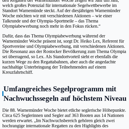
den Regatten der Warnemünder Woche zeigen wir Jahr um Jahr,
welch großes Potenzial für internationale Segelwettbewerbe im
Standort Warnemünde steckt. Auf der diesjährigen Warnemünder
Woche möchten wir mit verschiedenen Aktionen – wie einer
Talkrunde und der Olympia-Sportmeile – das Thema
Olympiabewerbung noch mehr in den Fokus rücken.“
Dafür, dass das Thema Olympiabewerbung während der
Warnemünder Woche präsent ist, sorgt Dr. Heiko Lex, Referent für
Sportvereine und Olympiabewerbung, mit verschiedenen Aktionen.
Die Resonanz aus der Rostocker Bevölkerung zum Thema Olympia
sei überragend, so Lex. Als Standortvorteil sieht er ebenfalls die
kurzen Wege zu den Regattabahnen, aber auch die angedachte
nachhaltige Unterbringung der Teilnehmenden auf einem
Kreuzfahrtschiff.
Umfangreiches Segelprogramm mit
Nachwuchssegeln auf höchstem Niveau
Die 88. Warnemünder Woche bietet etliche seglerische Höhepunkte.
Circa 625 Seglerinnen und Segler auf 363 Booten aus 14 Nationen
werden erwartet. „Im Nachwuchsbereich gehören gleich zwei
hochrangige internationale Regatten zu den Highlights des