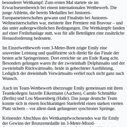
besonderer Wettkampf: Zum ersten Mal startete sie im
Erwachsenenbereich bei einem internationalen Wettbewerb. Die
junge Athletin, die bereits Medaillen bei Junioren-
Europameisterschaften gewann und Finalistin bei Junioren-
Weltmeisterschaften war, meisterte ihre Premiere mit Bravour – und
das unter außergewöhnlichen Bedingungen. Die Wettkämpfe fanden
auf einer Freiluftanlage statt, was für alle Beteiligten eine zusätzliche
Herausforderung bedeutete.
Im Einzelwettbewerb vom 3-Meter-Brett zeigte Emily eine
souveräne Leistung und qualifizierte sich direkt für das Finale der
besten acht Springerinnen. Dort erreichte sie am Ende Rang acht.
Besonders gelungen waren ihr der zweieinhalb Delphinsalto und der
zweieinhalb Rückwärtssalto, beide in gehechteter Ausführung.
Lediglich der dreieinhalb Vorwärtssalto verlief noch nicht ganz nach
Wunsch.
Auch im Team-Wettbewerb überzeugte Emily gemeinsam mit ihren
Teamkollegen Jazzelle Eikermann (Aachen), Camilo Schmidtke
(Berlin) und Lou Massenberg (Halle). Das junge deutsche Team
konnte sich in einem hochkarätigen Starterfeld einen starken vierten
Platz sichern – vor allem dank gelungener synchroner Sprünge.
Krönender Abschluss des Wettkampfwochenendes war für Emily
der Gewinn der Bronzemedaille im 3-Meter-Mixed-