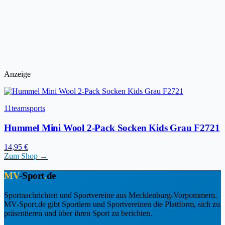
Anzeige
11teamsports
Hummel Mini Wool 2-Pack Socken Kids Grau F2721
14,95 €
Zum Shop →
MV
-Sport
.
de
Sportnachrichten und Sportvereine aus Mecklenburg-Vorpommern.
MV-Sport.de gibt Sportlern und Sportvereinen die Plattform, sich zu
präsentieren und über ihren Sport zu berichten.