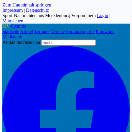
Zum Hauptinhalt springen
Impressum
|
Datenschutz
Sport-Nachrichten aus Mecklenburg-Vorpommern
Login
|
Mitmachen
MV
-Sport
.
de
Startseite
Artikel
Termine
Vereine
Sportarten
Orte
Pinnwand
Mediathek
Artikel durchsuchen