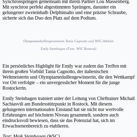
Synchronspringen gemeinsam mit ihrem Partner Lou Massenberg.
Mit synchron perfekt abgestimmten Sprüngen, darunter ein
gelungener zweieinhalb Delphinsalto und eine präzise Schraube,
sicherte sich das Duo den Platz auf dem Podium.
Olympiamedaillengewinnerin Tania Cagnotto und WSC-Athletin
Emily Steinhagen (Foto: WSC Rostock)
Ein persönliches Highlight für Emily war zudem das Treffen mit
ihrem großen Vorbild Tania Cagnotto, der italienischen
Weltmeisterin und Olympiamedaillengewinnerin, die den Wettkampf
vor Ort verfolgte – ein unvergesslicher Moment für die junge
Rostockerin.
Emily Steinhagen trainiert unter der Leitung von Cheftrainer Michail
Sachiasvili am Bundesstützpunkt in Rostock. Mit diesem
gelungenen internationalen Einstand hat sie nicht nur wertvolle
Erfahrungen auf höchstem Niveau gesammelt, sondern auch
eindrucksvoll bewiesen, dass sie das Potenzial hat, sich im
Erwachsenenbereich zu etablieren.
Text: Maik Steinhagen (WSC)