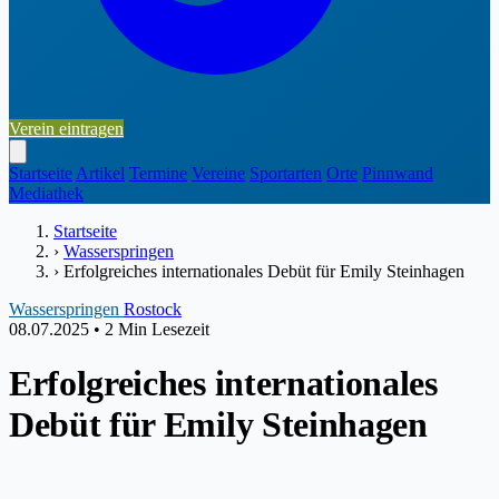
Verein eintragen
Startseite
Artikel
Termine
Vereine
Sportarten
Orte
Pinnwand
Mediathek
Startseite
›
Wasserspringen
›
Erfolgreiches internationales Debüt für Emily Steinhagen
Wasserspringen
Rostock
08.07.2025
•
2 Min Lesezeit
Erfolgreiches internationales
Debüt für Emily Steinhagen