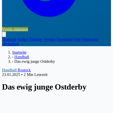
Verein eintragen
Startseite
Artikel
Termine
Vereine
Sportarten
Orte
Pinnwand
Mediathek
Startseite
›
Handball
›
Das ewig junge Ostderby
Handball
Rostock
23.01.2025
•
2 Min Lesezeit
Das ewig junge Ostderby