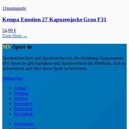
11teamsports
Kempa Emotion 27 Kapuzenjacke Grau F31
54,99 €
Zum Shop →
MV
-Sport
.
de
Sportnachrichten und Sportvereine aus Mecklenburg-Vorpommern.
MV-Sport.de gibt Sportlern und Sportvereinen die Plattform, sich zu
präsentieren und über ihren Sport zu berichten.
Mitmachen
Artikel
Termine
Vereine
Sportarten
Pinnwand
Mediathek
Impressum
Datenschutz