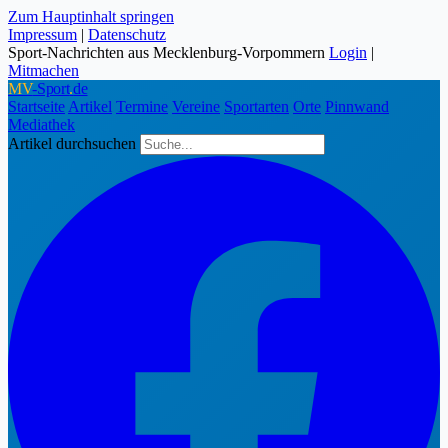
Zum Hauptinhalt springen
Impressum
|
Datenschutz
Sport-Nachrichten aus Mecklenburg-Vorpommern
Login
|
Mitmachen
MV
-Sport
.
de
Startseite
Artikel
Termine
Vereine
Sportarten
Orte
Pinnwand
Mediathek
Artikel durchsuchen