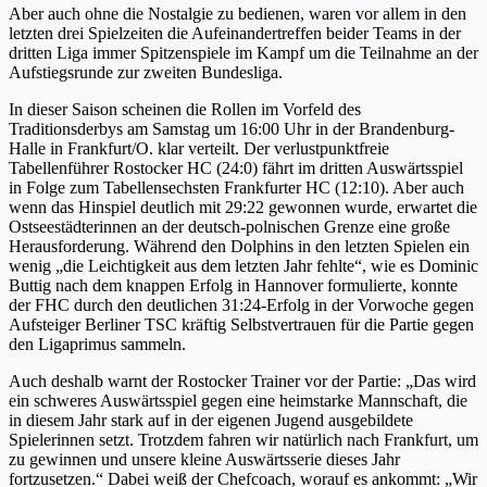
Aber auch ohne die Nostalgie zu bedienen, waren vor allem in den
letzten drei Spielzeiten die Aufeinandertreffen beider Teams in der
dritten Liga immer Spitzenspiele im Kampf um die Teilnahme an der
Aufstiegsrunde zur zweiten Bundesliga.
In dieser Saison scheinen die Rollen im Vorfeld des
Traditionsderbys am Samstag um 16:00 Uhr in der Brandenburg-
Halle in Frankfurt/O. klar verteilt. Der verlustpunktfreie
Tabellenführer Rostocker HC (24:0) fährt im dritten Auswärtsspiel
in Folge zum Tabellensechsten Frankfurter HC (12:10). Aber auch
wenn das Hinspiel deutlich mit 29:22 gewonnen wurde, erwartet die
Ostseestädterinnen an der deutsch-polnischen Grenze eine große
Herausforderung. Während den Dolphins in den letzten Spielen ein
wenig „die Leichtigkeit aus dem letzten Jahr fehlte“, wie es Dominic
Buttig nach dem knappen Erfolg in Hannover formulierte, konnte
der FHC durch den deutlichen 31:24-Erfolg in der Vorwoche gegen
Aufsteiger Berliner TSC kräftig Selbstvertrauen für die Partie gegen
den Ligaprimus sammeln.
Auch deshalb warnt der Rostocker Trainer vor der Partie: „Das wird
ein schweres Auswärtsspiel gegen eine heimstarke Mannschaft, die
in diesem Jahr stark auf in der eigenen Jugend ausgebildete
Spielerinnen setzt. Trotzdem fahren wir natürlich nach Frankfurt, um
zu gewinnen und unsere kleine Auswärtsserie dieses Jahr
fortzusetzen.“ Dabei weiß der Chefcoach, worauf es ankommt: „Wir