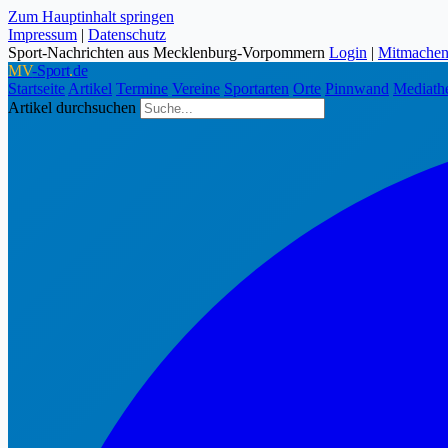
Zum Hauptinhalt springen
Impressum
|
Datenschutz
Sport-Nachrichten aus Mecklenburg-Vorpommern
Login
|
Mitmache
MV
-Sport
.
de
Startseite
Artikel
Termine
Vereine
Sportarten
Orte
Pinnwand
Mediath
Artikel durchsuchen