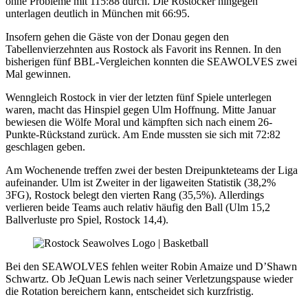
ohne Probleme mit 115:88 durch. Die Rostocker hingegen
unterlagen deutlich in München mit 66:95.
Insofern gehen die Gäste von der Donau gegen den
Tabellenvierzehnten aus Rostock als Favorit ins Rennen. In den
bisherigen fünf BBL-Vergleichen konnten die SEAWOLVES zwei
Mal gewinnen.
Wenngleich Rostock in vier der letzten fünf Spiele unterlegen
waren, macht das Hinspiel gegen Ulm Hoffnung. Mitte Januar
bewiesen die Wölfe Moral und kämpften sich nach einem 26-
Punkte-Rückstand zurück. Am Ende mussten sie sich mit 72:82
geschlagen geben.
Am Wochenende treffen zwei der besten Dreipunkteteams der Liga
aufeinander. Ulm ist Zweiter in der ligaweiten Statistik (38,2%
3FG), Rostock belegt den vierten Rang (35,5%). Allerdings
verlieren beide Teams auch relativ häufig den Ball (Ulm 15,2
Ballverluste pro Spiel, Rostock 14,4).
Bei den SEAWOLVES fehlen weiter Robin Amaize und D’Shawn
Schwartz. Ob JeQuan Lewis nach seiner Verletzungspause wieder
die Rotation bereichern kann, entscheidet sich kurzfristig.