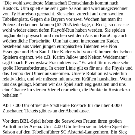
“Die wohl zweitbeste Mannschaft Deutschlands kommt nach
Rostock. Ulm spielt eine sehr gute Saison und wird ausgezeichnet
von Ty Harrelson gecoacht. Sie stehen zurecht auf dem zweiten
Tabellenplatz. Gegen die Bayern vor zwei Wochen hat man ihr
Potenzial erkennen können [62:70-Niederlage, d.Red.], so dass sie
wohl wieder einen tiefen Playoff-Run haben werden. Sie spielen
unglaublich physisch und machen seit dem Aus im EuroCup auch
wöchentliche Fortschritte. Ulm hat einen interessanten Kader,
bestehend aus vielen jungen europäischen Talenten wie Noa
Essengue und Ben Saraf. Der Kader wird von erfahrenen deutschen
Spielern ergänzt, wie z.B. Karim Jallow und Nelson Weidemann”,
sagt Coach Przemyslaw Frasunkiewicz. “Es wird für uns eine sehr
große Herausforderung. In erster Linie gilt es für uns, die Physis und
das Tempo der Ulmer anzunehmen. Unsere Rotation ist weiterhin
relativ klein, und wir müssen mit unseren Kräften haushalten. Wenn
uns das gelingt, können wir das Spiel auch eng gestalten und uns
eine Chance im vierten Viertel erarbeiten, die Punkte in Rostock zu
behalten.”
Ab 17:00 Uhr öffnet die StadtHalle Rostock für die über 4.000
Zuschauer. Tickets gibt es an der Abendkasse.
Vor dem BBL-Spiel haben die Seawolves Frauen ihren großen
Auftritt in der Arena. Um 14:00 Uhr treffen sie im letzten Spiel der
Saison auf den Tabellenführer SC Alstertal-Langenhorn. Ein Sieg