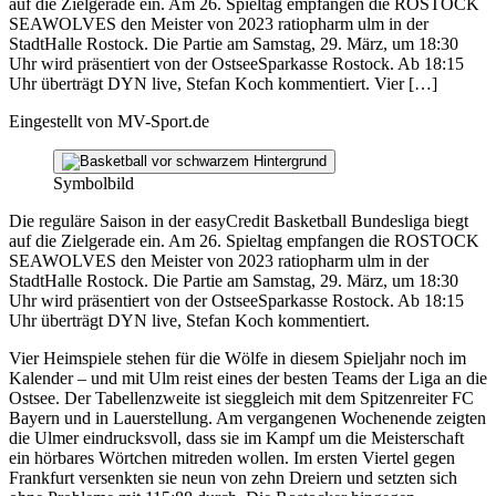
auf die Zielgerade ein. Am 26. Spieltag empfangen die ROSTOCK
SEAWOLVES den Meister von 2023 ratiopharm ulm in der
StadtHalle Rostock. Die Partie am Samstag, 29. März, um 18:30
Uhr wird präsentiert von der OstseeSparkasse Rostock. Ab 18:15
Uhr überträgt DYN live, Stefan Koch kommentiert. Vier […]
Eingestellt von
MV-Sport.de
Symbolbild
Die reguläre Saison in der easyCredit Basketball Bundesliga biegt
auf die Zielgerade ein. Am 26. Spieltag empfangen die ROSTOCK
SEAWOLVES den Meister von 2023 ratiopharm ulm in der
StadtHalle Rostock. Die Partie am Samstag, 29. März, um 18:30
Uhr wird präsentiert von der OstseeSparkasse Rostock. Ab 18:15
Uhr überträgt DYN live, Stefan Koch kommentiert.
Vier Heimspiele stehen für die Wölfe in diesem Spieljahr noch im
Kalender – und mit Ulm reist eines der besten Teams der Liga an die
Ostsee. Der Tabellenzweite ist sieggleich mit dem Spitzenreiter FC
Bayern und in Lauerstellung. Am vergangenen Wochenende zeigten
die Ulmer eindrucksvoll, dass sie im Kampf um die Meisterschaft
ein hörbares Wörtchen mitreden wollen. Im ersten Viertel gegen
Frankfurt versenkten sie neun von zehn Dreiern und setzten sich