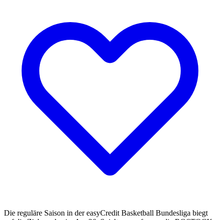
Die reguläre Saison in der easyCredit Basketball Bundesliga biegt