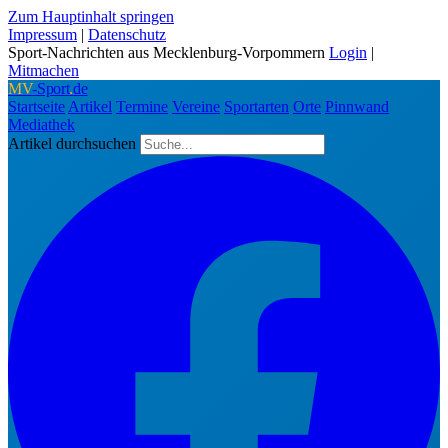
Zum Hauptinhalt springen
Impressum
|
Datenschutz
Sport-Nachrichten aus Mecklenburg-Vorpommern
Login
|
Mitmachen
MV
-Sport
.
de
Startseite
Artikel
Termine
Vereine
Sportarten
Orte
Pinnwand
Mediathek
Artikel durchsuchen