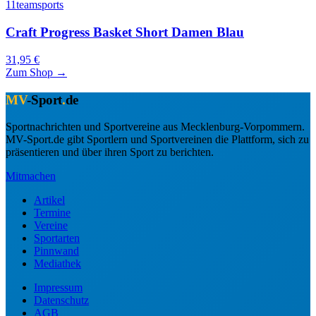
11teamsports
Craft Progress Basket Short Damen Blau
31,95 €
Zum Shop →
MV
-Sport
.
de
Sportnachrichten und Sportvereine aus Mecklenburg-Vorpommern.
MV-Sport.de gibt Sportlern und Sportvereinen die Plattform, sich zu
präsentieren und über ihren Sport zu berichten.
Mitmachen
Artikel
Termine
Vereine
Sportarten
Pinnwand
Mediathek
Impressum
Datenschutz
AGB