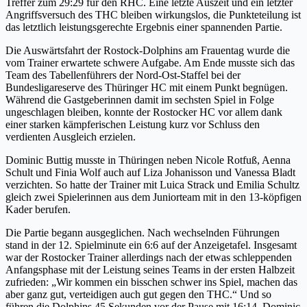
Treffer zum 29:29 für den RHC. Eine letzte Auszeit und ein letzter
Angriffsversuch des THC bleiben wirkungslos, die Punkteteilung ist
das letztlich leistungsgerechte Ergebnis einer spannenden Partie.
Die Auswärtsfahrt der Rostock-Dolphins am Frauentag wurde die
vom Trainer erwartete schwere Aufgabe. Am Ende musste sich das
Team des Tabellenführers der Nord-Ost-Staffel bei der
Bundesligareserve des Thüringer HC mit einem Punkt begnügen.
Während die Gastgeberinnen damit im sechsten Spiel in Folge
ungeschlagen bleiben, konnte der Rostocker HC vor allem dank
einer starken kämpferischen Leistung kurz vor Schluss den
verdienten Ausgleich erzielen.
Dominic Buttig musste in Thüringen neben Nicole Rotfuß, Aenna
Schult und Finia Wolf auch auf Liza Johanisson und Vanessa Bladt
verzichten. So hatte der Trainer mit Luica Strack und Emilia Schultz
gleich zwei Spielerinnen aus dem Juniorteam mit in den 13-köpfigen
Kader berufen.
Die Partie begann ausgeglichen. Nach wechselnden Führungen
stand in der 12. Spielminute ein 6:6 auf der Anzeigetafel. Insgesamt
war der Rostocker Trainer allerdings nach der etwas schleppenden
Anfangsphase mit der Leistung seines Teams in der ersten Halbzeit
zufrieden: „Wir kommen ein bisschen schwer ins Spiel, machen das
aber ganz gut, verteidigen auch gut gegen den THC.“ Und so
führen die Dolphins 45 Sekunden vor der Pause mit 16:14. Dominic