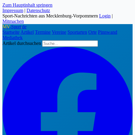
Zum Hauptinhalt springen
Impressum
|
Datenschutz
Sport-Nachrichten aus Mecklenburg-Vorpommern
Login
|
Mitmachen
MV
-Sport
.
de
Startseite
Artikel
Termine
Vereine
Sportarten
Orte
Pinnwand
Mediathek
Artikel durchsuchen