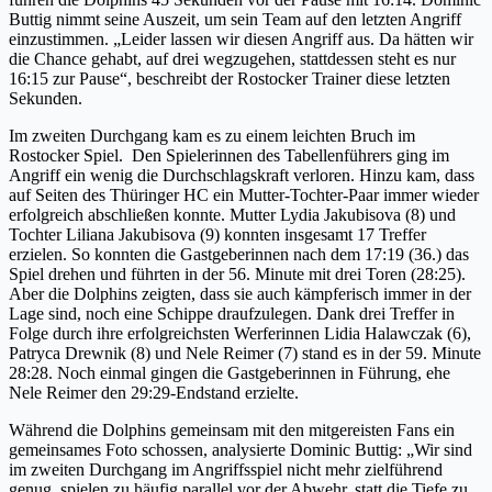
Buttig nimmt seine Auszeit, um sein Team auf den letzten Angriff
einzustimmen. „Leider lassen wir diesen Angriff aus. Da hätten wir
die Chance gehabt, auf drei wegzugehen, stattdessen steht es nur
16:15 zur Pause“, beschreibt der Rostocker Trainer diese letzten
Sekunden.
Im zweiten Durchgang kam es zu einem leichten Bruch im
Rostocker Spiel. Den Spielerinnen des Tabellenführers ging im
Angriff ein wenig die Durchschlagskraft verloren. Hinzu kam, dass
auf Seiten des Thüringer HC ein Mutter-Tochter-Paar immer wieder
erfolgreich abschließen konnte. Mutter Lydia Jakubisova (8) und
Tochter Liliana Jakubisova (9) konnten insgesamt 17 Treffer
erzielen. So konnten die Gastgeberinnen nach dem 17:19 (36.) das
Spiel drehen und führten in der 56. Minute mit drei Toren (28:25).
Aber die Dolphins zeigten, dass sie auch kämpferisch immer in der
Lage sind, noch eine Schippe draufzulegen. Dank drei Treffer in
Folge durch ihre erfolgreichsten Werferinnen Lidia Halawczak (6),
Patryca Drewnik (8) und Nele Reimer (7) stand es in der 59. Minute
28:28. Noch einmal gingen die Gastgeberinnen in Führung, ehe
Nele Reimer den 29:29-Endstand erzielte.
Während die Dolphins gemeinsam mit den mitgereisten Fans ein
gemeinsames Foto schossen, analysierte Dominic Buttig: „Wir sind
im zweiten Durchgang im Angriffsspiel nicht mehr zielführend
genug, spielen zu häufig parallel vor der Abwehr, statt die Tiefe zu