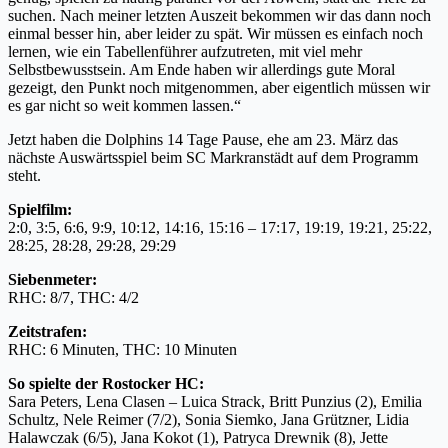
suchen. Nach meiner letzten Auszeit bekommen wir das dann noch
einmal besser hin, aber leider zu spät. Wir müssen es einfach noch
lernen, wie ein Tabellenführer aufzutreten, mit viel mehr
Selbstbewusstsein. Am Ende haben wir allerdings gute Moral
gezeigt, den Punkt noch mitgenommen, aber eigentlich müssen wir
es gar nicht so weit kommen lassen.“
Jetzt haben die Dolphins 14 Tage Pause, ehe am 23. März das
nächste Auswärtsspiel beim SC Markranstädt auf dem Programm
steht.
Spielfilm:
2:0, 3:5, 6:6, 9:9, 10:12, 14:16, 15:16 – 17:17, 19:19, 19:21, 25:22,
28:25, 28:28, 29:28, 29:29
Siebenmeter:
RHC: 8/7, THC: 4/2
Zeitstrafen:
RHC: 6 Minuten, THC: 10 Minuten
So spielte der Rostocker HC:
Sara Peters, Lena Clasen – Luica Strack, Britt Punzius (2), Emilia
Schultz, Nele Reimer (7/2), Sonia Siemko, Jana Grützner, Lidia
Halawczak (6/5), Jana Kokot (1), Patryca Drewnik (8), Jette