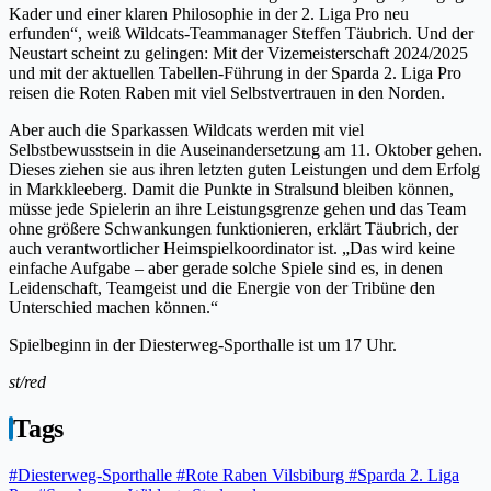
Kader und einer klaren Philosophie in der 2. Liga Pro neu
erfunden“, weiß Wildcats-Teammanager Steffen Täubrich. Und der
Neustart scheint zu gelingen: Mit der Vizemeisterschaft 2024/2025
und mit der aktuellen Tabellen-Führung in der Sparda 2. Liga Pro
reisen die Roten Raben mit viel Selbstvertrauen in den Norden.
Aber auch die Sparkassen Wildcats werden mit viel
Selbstbewusstsein in die Auseinandersetzung am 11. Oktober gehen.
Dieses ziehen sie aus ihren letzten guten Leistungen und dem Erfolg
in Markkleeberg. Damit die Punkte in Stralsund bleiben können,
müsse jede Spielerin an ihre Leistungsgrenze gehen und das Team
ohne größere Schwankungen funktionieren, erklärt Täubrich, der
auch verantwortlicher Heimspielkoordinator ist. „Das wird keine
einfache Aufgabe – aber gerade solche Spiele sind es, in denen
Leidenschaft, Teamgeist und die Energie von der Tribüne den
Unterschied machen können.“
Spielbeginn in der Diesterweg-Sporthalle ist um 17 Uhr.
st/red
Tags
#Diesterweg-Sporthalle
#Rote Raben Vilsbiburg
#Sparda 2. Liga