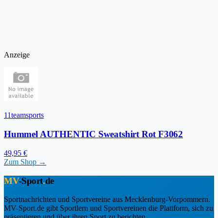
Anzeige
11teamsports
Hummel AUTHENTIC Sweatshirt Rot F3062
49,95 €
Zum Shop →
MV
-Sport
.
de
Sportnachrichten und Sportvereine aus Mecklenburg-Vorpommern.
MV-Sport.de gibt Sportlern und Sportvereinen die Plattform, sich zu
präsentieren und über ihren Sport zu berichten.