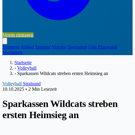
Verein eintragen
Startseite
Artikel
Termine
Vereine
Sportarten
Orte
Pinnwand
Mediathek
Startseite
›
Volleyball
›
Sparkassen Wildcats streben ersten Heimsieg an
Volleyball
Stralsund
10.10.2025
•
2 Min Lesezeit
Sparkassen Wildcats streben
ersten Heimsieg an