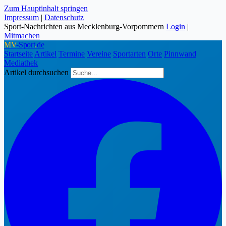
Zum Hauptinhalt springen
Impressum
|
Datenschutz
Sport-Nachrichten aus Mecklenburg-Vorpommern
Login
|
Mitmachen
MV
-Sport
.
de
Startseite
Artikel
Termine
Vereine
Sportarten
Orte
Pinnwand
Mediathek
Artikel durchsuchen