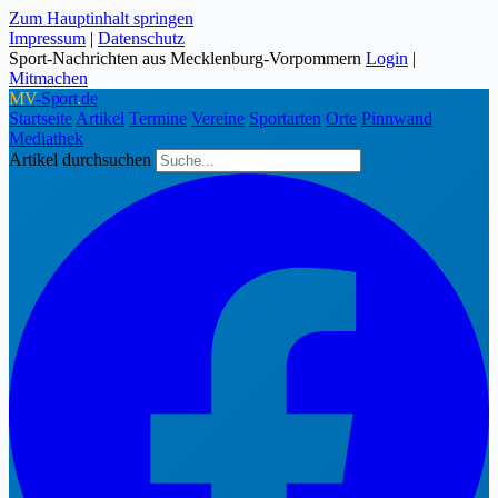
Zum Hauptinhalt springen
Impressum
|
Datenschutz
Sport-Nachrichten aus Mecklenburg-Vorpommern
Login
|
Mitmachen
MV
-Sport
.
de
Startseite
Artikel
Termine
Vereine
Sportarten
Orte
Pinnwand
Mediathek
Artikel durchsuchen