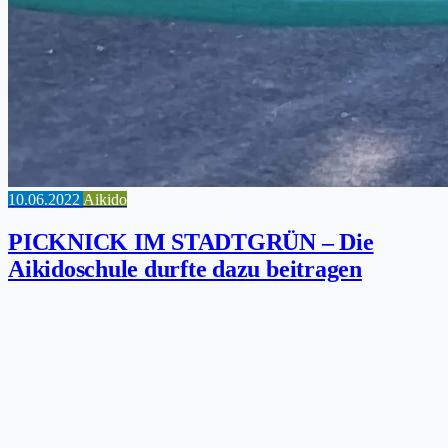
10.06.2022
Aikido
PICKNICK IM STADTGRÜN – Die
Aikidoschule durfte dazu beitragen