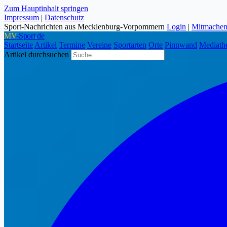
Zum Hauptinhalt springen
Impressum
|
Datenschutz
Sport-Nachrichten aus Mecklenburg-Vorpommern
Login
|
Mitmache
MV
-Sport
.
de
Startseite
Artikel
Termine
Vereine
Sportarten
Orte
Pinnwand
Mediath
Artikel durchsuchen