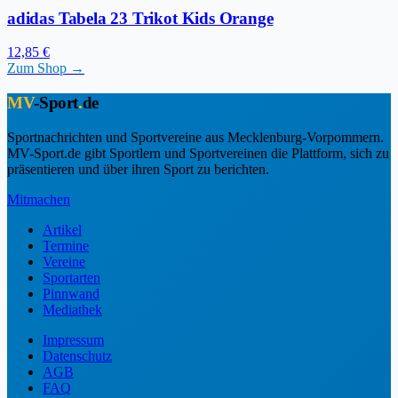
adidas Tabela 23 Trikot Kids Orange
12,85 €
Zum Shop →
MV
-Sport
.
de
Sportnachrichten und Sportvereine aus Mecklenburg-Vorpommern.
MV-Sport.de gibt Sportlern und Sportvereinen die Plattform, sich zu
präsentieren und über ihren Sport zu berichten.
Mitmachen
Artikel
Termine
Vereine
Sportarten
Pinnwand
Mediathek
Impressum
Datenschutz
AGB
FAQ