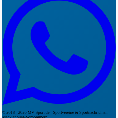
© 2018 - 2026 MV-Sport.de - Sportvereine & Sportnachrichten
Mecklenburg-Vorpommern