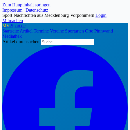
Zum Hauptinhalt springen
Impressum
|
Datenschutz
Sport-Nachrichten aus Mecklenburg-Vorpommern
Login
|
Mitmachen
MV
-Sport
.
de
Startseite
Artikel
Termine
Vereine
Sportarten
Orte
Pinnwand
Mediathek
Artikel durchsuchen