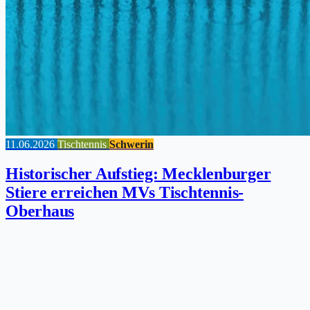
11.06.2026
Tischtennis
Schwerin
Historischer Aufstieg: Mecklenburger
Stiere erreichen MVs Tischtennis-
Oberhaus