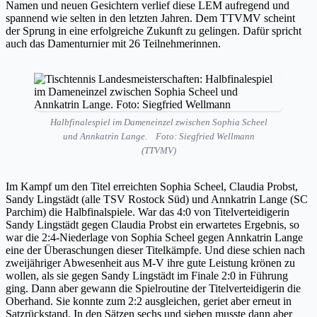
Namen und neuen Gesichtern verlief diese LEM aufregend und
spannend wie selten in den letzten Jahren. Dem TTVMV scheint
der Sprung in eine erfolgreiche Zukunft zu gelingen. Dafür spricht
auch das Damenturnier mit 26 Teilnehmerinnen.
Halbfinalespiel im Dameneinzel zwischen Sophia Scheel
und Annkatrin Lange.
Foto: Siegfried Wellmann
(TTVMV)
Im Kampf um den Titel erreichten Sophia Scheel, Claudia Probst,
Sandy Lingstädt (alle TSV Rostock Süd) und Annkatrin Lange (SC
Parchim) die Halbfinalspiele. War das 4:0 von Titelverteidigerin
Sandy Lingstädt gegen Claudia Probst ein erwartetes Ergebnis, so
war die 2:4-Niederlage von Sophia Scheel gegen Annkatrin Lange
eine der Überaschungen dieser Titelkämpfe. Und diese schien nach
zweijähriger Abwesenheit aus M-V ihre gute Leistung krönen zu
wollen, als sie gegen Sandy Lingstädt im Finale 2:0 in Führung
ging. Dann aber gewann die Spielroutine der Titelverteidigerin die
Oberhand. Sie konnte zum 2:2 ausgleichen, geriet aber erneut in
Satzrückstand. In den Sätzen sechs und sieben musste dann aber