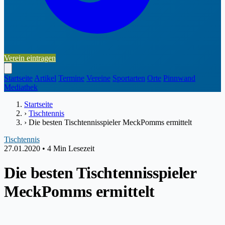
Verein eintragen
Startseite
Artikel
Termine
Vereine
Sportarten
Orte
Pinnwand
Mediathek
Startseite
›
Tischtennis
›
Die besten Tischtennisspieler MeckPomms ermittelt
Tischtennis
27.01.2020
•
4 Min Lesezeit
Die besten Tischtennisspieler
MeckPomms ermittelt