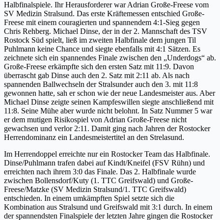
Halbfinalspiele. Ihr Herausforderer war Adrian Große-Freese vom
SV Medizin Stralsund. Das erste Kräftemessen entschied Große-
Freese mit einem couragierten und spannendem 4:1-Sieg gegen
Chris Rehberg. Michael Dinse, der in der 2. Mannschaft des TSV
Rostock Süd spielt, ließ im zweiten Halbfinale dem jungen Til
Puhlmann keine Chance und siegte ebenfalls mit 4:1 Sätzen. Es
zeichnete sich ein spannendes Finale zwischen den „Underdogs“ ab.
Große-Freese erkämpfte sich den ersten Satz mit 11:9. Davon
überrascht gab Dinse auch den 2. Satz mit 2:11 ab. Als nach
spannenden Ballwechseln der Stralsunder auch den 3. mit 11:8
gewonnen hatte, sah er schon wie der neue Landesmeister aus. Aber
Michael Dinse zeigte seinen Kampfeswillen siegte anschließend mit
11:8. Seine Mühe aber wurde nicht belohnt. In Satz Nummer 5 war
er dem mutigen Risikospiel von Adrian Große-Freese nicht
gewachsen und verlor 2:11. Damit ging nach Jahren der Rostocker
Herrendominanz ein Landesmeistertitel an den Strelasund.
Im Herrendoppel erreichte nur ein Rostocker Team das Halbfinale.
Dinse/Puhlmann trafen dabei auf Kindt/Kneifel (FSV Rühn) und
erreichten nach ihrem 3:0 das Finale. Das 2. Halbfinale wurde
zwischen Bollensdorf/Kuty (1. TTC Greifswald) und Große-
Freese/Matzke (SV Medizin Stralsund/1. TTC Greifswald)
entschieden. In einem umkämpften Spiel setzte sich die
Kombination aus Stralsund und Greifswald mit 3:1 durch. In einem
der spannendsten Finalspiele der letzten Jahre gingen die Rostocker