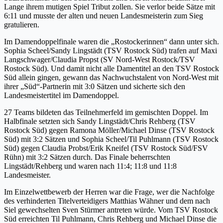
Lange ihrem mutigen Spiel Tribut zollen. Sie verlor beide Sätze mit
6:11 und musste der alten und neuen Landesmeisterin zum Sieg
gratulieren.
Im Damendoppelfinale waren die „Rostockerinnen“ dann unter sich.
Sophia Scheel/Sandy Lingstädt (TSV Rostock Süd) trafen auf Maxi
Langschwager/Claudia Propst (SV Nord-West Rostock/TSV
Rostock Süd). Und damit nicht alle Damentitel an den TSV Rostock
Süd allein gingen, gewann das Nachwuchstalent von Nord-West mit
ihrer „Süd“-Partnerin mit 3:0 Sätzen und sicherte sich den
Landesmeistertitel im Damendoppel.
27 Teams bildeten das Teilnehmerfeld im gemischten Doppel. Im
Halbfinale setzten sich Sandy Lingstädt/Chris Rehberg (TSV
Rostock Süd) gegen Ramona Möller/Michael Dinse (TSV Rostock
Süd) mit 3:2 Sätzen und Sophia Scheel/Til Puhlmann (TSV Rostock
Süd) gegen Claudia Probst/Erik Kneifel (TSV Rostock Süd/FSV
Rühn) mit 3:2 Sätzen durch. Das Finale beherrschten
Lingstädt/Rehberg und waren nach 11:4; 11:8 und 11:8
Landesmeister.
Im Einzelwettbewerb der Herren war die Frage, wer die Nachfolge
des verhinderten Titelverteidigers Matthias Wähner und dem nach
Siel gewechselten Sven Stürmer antreten würde. Vom TSV Rostock
Süd erreichten Til Puhlmann, Chris Rehberg und Michael Dinse die