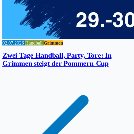
02.07.2026
Handball
Grimmen
Zwei Tage Handball, Party, Tore: In
Grimmen steigt der Pommern-Cup