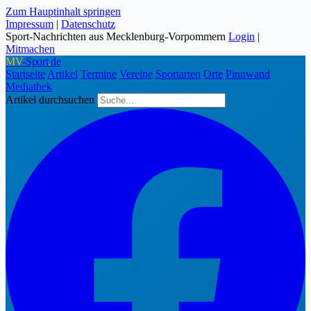
Zum Hauptinhalt springen
Impressum
|
Datenschutz
Sport-Nachrichten aus Mecklenburg-Vorpommern
Login
|
Mitmachen
MV
-Sport
.
de
Startseite
Artikel
Termine
Vereine
Sportarten
Orte
Pinnwand
Mediathek
Artikel durchsuchen