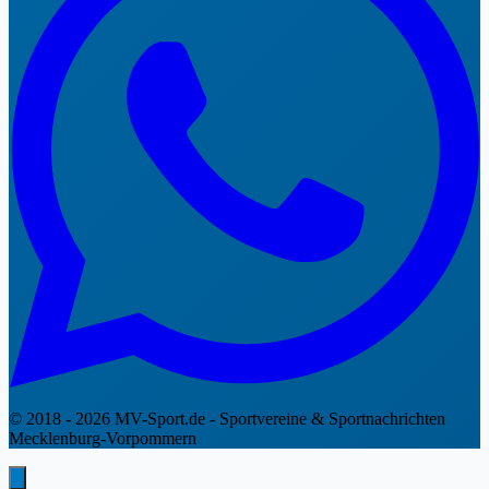
© 2018 - 2026 MV-Sport.de - Sportvereine & Sportnachrichten
Mecklenburg-Vorpommern