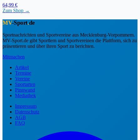
64,99 €
Zum Shop →
MV
-Sport
.
de
Sportnachrichten und Sportvereine aus Mecklenburg-Vorpommern.
MV-Sport.de gibt Sportlern und Sportvereinen die Plattform, sich zu
präsentieren und über ihren Sport zu berichten.
Mitmachen
Artikel
Termine
Vereine
Sportarten
Pinnwand
Mediathek
Impressum
Datenschutz
AGB
FAQ