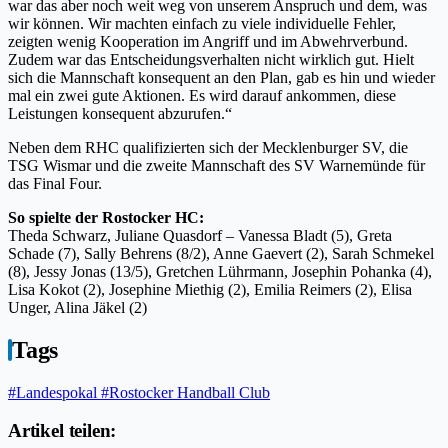
war das aber noch weit weg von unserem Anspruch und dem, was
wir können. Wir machten einfach zu viele individuelle Fehler,
zeigten wenig Kooperation im Angriff und im Abwehrverbund.
Zudem war das Entscheidungsverhalten nicht wirklich gut. Hielt
sich die Mannschaft konsequent an den Plan, gab es hin und wieder
mal ein zwei gute Aktionen. Es wird darauf ankommen, diese
Leistungen konsequent abzurufen.“
Neben dem RHC qualifizierten sich der Mecklenburger SV, die
TSG Wismar und die zweite Mannschaft des SV Warnemünde für
das Final Four.
So spielte der Rostocker HC:
Theda Schwarz, Juliane Quasdorf – Vanessa Bladt (5), Greta
Schade (7), Sally Behrens (8/2), Anne Gaevert (2), Sarah Schmekel
(8), Jessy Jonas (13/5), Gretchen Lührmann, Josephin Pohanka (4),
Lisa Kokot (2), Josephine Miethig (2), Emilia Reimers (2), Elisa
Unger, Alina Jäkel (2)
Tags
#Landespokal
#Rostocker Handball Club
Artikel teilen: