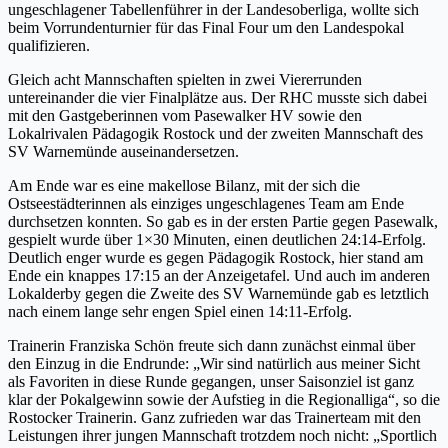
ungeschlagener Tabellenführer in der Landesoberliga, wollte sich
beim Vorrundenturnier für das Final Four um den Landespokal
qualifizieren.
Gleich acht Mannschaften spielten in zwei Viererrunden
untereinander die vier Finalplätze aus. Der RHC musste sich dabei
mit den Gastgeberinnen vom Pasewalker HV sowie den
Lokalrivalen Pädagogik Rostock und der zweiten Mannschaft des
SV Warnemünde auseinandersetzen.
Am Ende war es eine makellose Bilanz, mit der sich die
Ostseestädterinnen als einziges ungeschlagenes Team am Ende
durchsetzen konnten. So gab es in der ersten Partie gegen Pasewalk,
gespielt wurde über 1×30 Minuten, einen deutlichen 24:14-Erfolg.
Deutlich enger wurde es gegen Pädagogik Rostock, hier stand am
Ende ein knappes 17:15 an der Anzeigetafel. Und auch im anderen
Lokalderby gegen die Zweite des SV Warnemünde gab es letztlich
nach einem lange sehr engen Spiel einen 14:11-Erfolg.
Trainerin Franziska Schön freute sich dann zunächst einmal über
den Einzug in die Endrunde: „Wir sind natürlich aus meiner Sicht
als Favoriten in diese Runde gegangen, unser Saisonziel ist ganz
klar der Pokalgewinn sowie der Aufstieg in die Regionalliga“, so die
Rostocker Trainerin. Ganz zufrieden war das Trainerteam mit den
Leistungen ihrer jungen Mannschaft trotzdem noch nicht: „Sportlich