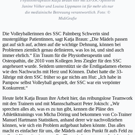
Physiotherapeutin Katja Braun hier mit Ex-SSC-Spielerin
Janine Völker und Louisa Lippmann ist für mehr als nur
die medizinische Betreuung verantwortlich. Foto: ©
MidiGrafie
Die Volleyballerinnen des SSC Palmberg Schwerin sind
mustergültige Patientinnen, sagt Katja Braun: „Die Mädels passen
gut auf sich auf, achten auf die wichtige Dehnung, können bei
Problemen ziemlich genau definieren, was los ist, und sind auch
immer ehrlich.“ Ein Traum für die Physiotherapeutin und
Osteopathin, die 2010 vom Kollegen Jens Ziegler für den SSC
angeheuert wurde. Seitdem unterstützt sie die Erstligadamen ebenso
wie den Nachwuchs mit Herz und Können. Dabei hatte die 33-
Jährige mit dem SSC früher so gar nichts am Hut: „Ich habe in
Pampow selbst Volleyball gespielt, der SSC war ein verpönter
Konkurrent.“
Heute liebt Katja Braun ihre Arbeit hier, das reibungslose Teamwork
mit den Trainern und mit Mannschaftsarzt Peter Jokisch: „Wir
sprechen alles ab, was es zu tun gibt, kennen die Pläne des
Athletiktrainings von Micha Döring und bekommen von Co-Trainer
Manuel Hartmann Statistiken, anhand derer wir nachvollziehen
können, wie sich ein Problem aufgebaut haben könnte. Das alles
macht es einfacher für uns, die Mädels auf den Punkt fit aufs Feld zu