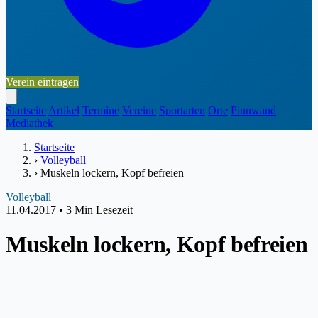
Verein eintragen
Startseite
Artikel
Termine
Vereine
Sportarten
Orte
Pinnwand
Mediathek
Startseite
›
Volleyball
›
Muskeln lockern, Kopf befreien
Volleyball
11.04.2017
•
3 Min Lesezeit
Muskeln lockern, Kopf befreien