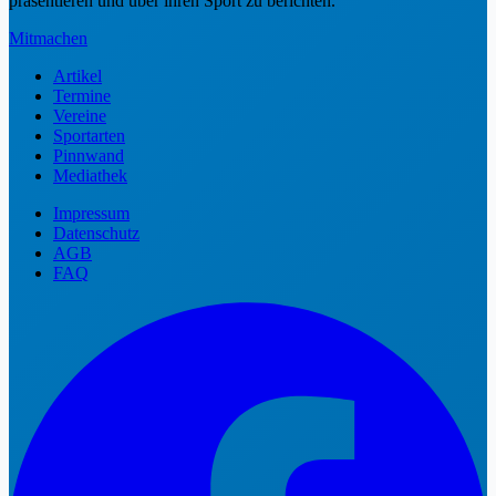
präsentieren und über ihren Sport zu berichten.
Mitmachen
Artikel
Termine
Vereine
Sportarten
Pinnwand
Mediathek
Impressum
Datenschutz
AGB
FAQ