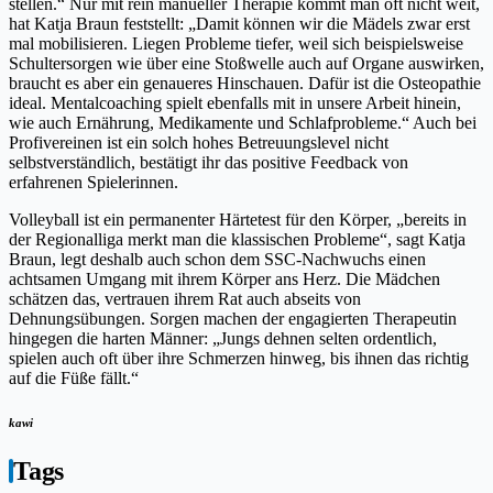
stellen.“ Nur mit rein manueller Therapie kommt man oft nicht weit,
hat Katja Braun feststellt: „Damit können wir die Mädels zwar erst
mal mobilisieren. Liegen Probleme tiefer, weil sich beispielsweise
Schultersorgen wie über eine Stoßwelle auch auf Organe auswirken,
braucht es aber ein genaueres Hinschauen. Dafür ist die Osteopathie
ideal. Mentalcoaching spielt ebenfalls mit in unsere Arbeit hinein,
wie auch Ernährung, Medikamente und Schlafprobleme.“ Auch bei
Profivereinen ist ein solch hohes Betreuungslevel nicht
selbstverständlich, bestätigt ihr das positive Feedback von
erfahrenen Spielerinnen.
Volleyball ist ein permanenter Härtetest für den Körper, „bereits in
der Regionalliga merkt man die klassischen Probleme“, sagt Katja
Braun, legt deshalb auch schon dem SSC-Nachwuchs einen
achtsamen Umgang mit ihrem Körper ans Herz. Die Mädchen
schätzen das, vertrauen ihrem Rat auch abseits von
Dehnungsübungen. Sorgen machen der engagierten Therapeutin
hingegen die harten Männer: „Jungs dehnen selten ordentlich,
spielen auch oft über ihre Schmerzen hinweg, bis ihnen das richtig
auf die Füße fällt.“
kawi
Tags