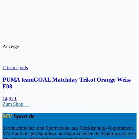
Anzeige
11teamsports
PUMA teamGOAL Matchday Trikot Orange Weiss
F08
14,97 €
Zum Shop →
MV
-Sport
.
de
Sportnachrichten und Sportvereine aus Mecklenburg-Vorpommern.
MV-Sport.de gibt Sportlern und Sportvereinen die Plattform, sich zu