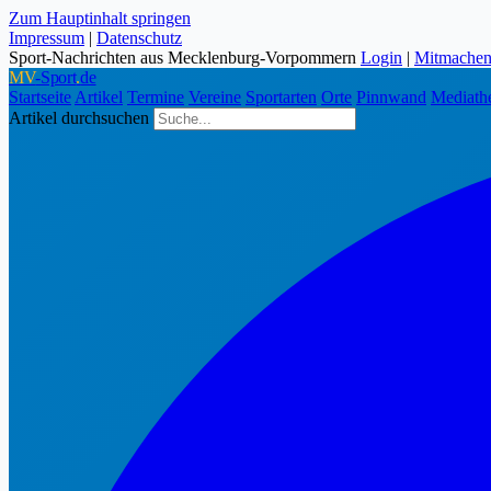
Zum Hauptinhalt springen
Impressum
|
Datenschutz
Sport-Nachrichten aus Mecklenburg-Vorpommern
Login
|
Mitmache
MV
-Sport
.
de
Startseite
Artikel
Termine
Vereine
Sportarten
Orte
Pinnwand
Mediath
Artikel durchsuchen