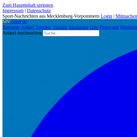
Zum Hauptinhalt springen
Impressum
|
Datenschutz
Sport-Nachrichten aus Mecklenburg-Vorpommern
Login
|
Mitmache
MV
-Sport
.
de
Startseite
Artikel
Termine
Vereine
Sportarten
Orte
Pinnwand
Mediath
Artikel durchsuchen