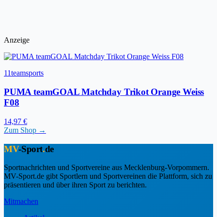
Anzeige
11teamsports
PUMA teamGOAL Matchday Trikot Orange Weiss
F08
14,97 €
Zum Shop →
MV
-Sport
.
de
Sportnachrichten und Sportvereine aus Mecklenburg-Vorpommern.
MV-Sport.de gibt Sportlern und Sportvereinen die Plattform, sich zu
präsentieren und über ihren Sport zu berichten.
Mitmachen