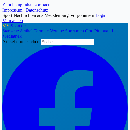
Zum Hauptinhalt springen
Impressum
|
Datenschutz
Sport-Nachrichten aus Mecklenburg-Vorpommern
Login
|
Mitmachen
MV
-Sport
.
de
Startseite
Artikel
Termine
Vereine
Sportarten
Orte
Pinnwand
Mediathek
Artikel durchsuchen