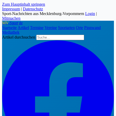
Zum Hauptinhalt springen
Impressum
|
Datenschutz
Sport-Nachrichten aus Mecklenburg-Vorpommern
Login
|
Mitmachen
MV
-Sport
.
de
Startseite
Artikel
Termine
Vereine
Sportarten
Orte
Pinnwand
Mediathek
Artikel durchsuchen