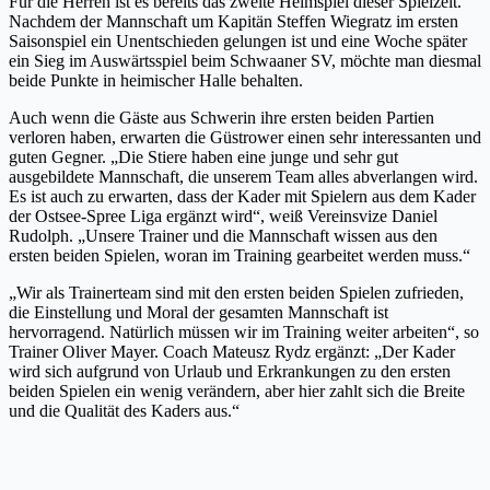
Für die Herren ist es bereits das zweite Heimspiel dieser Spielzeit.
Nachdem der Mannschaft um Kapitän Steffen Wiegratz im ersten
Saisonspiel ein Unentschieden gelungen ist und eine Woche später
ein Sieg im Auswärtsspiel beim Schwaaner SV, möchte man diesmal
beide Punkte in heimischer Halle behalten.
Auch wenn die Gäste aus Schwerin ihre ersten beiden Partien
verloren haben, erwarten die Güstrower einen sehr interessanten und
guten Gegner. „Die Stiere haben eine junge und sehr gut
ausgebildete Mannschaft, die unserem Team alles abverlangen wird.
Es ist auch zu erwarten, dass der Kader mit Spielern aus dem Kader
der Ostsee-Spree Liga ergänzt wird“, weiß Vereinsvize Daniel
Rudolph. „Unsere Trainer und die Mannschaft wissen aus den
ersten beiden Spielen, woran im Training gearbeitet werden muss.“
„Wir als Trainerteam sind mit den ersten beiden Spielen zufrieden,
die Einstellung und Moral der gesamten Mannschaft ist
hervorragend. Natürlich müssen wir im Training weiter arbeiten“, so
Trainer Oliver Mayer. Coach Mateusz Rydz ergänzt: „Der Kader
wird sich aufgrund von Urlaub und Erkrankungen zu den ersten
beiden Spielen ein wenig verändern, aber hier zahlt sich die Breite
und die Qualität des Kaders aus.“