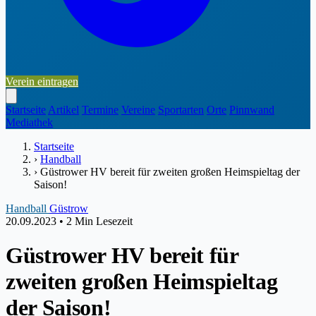
Verein eintragen
Startseite
Artikel
Termine
Vereine
Sportarten
Orte
Pinnwand
Mediathek
Startseite
›
Handball
›
Güstrower HV bereit für zweiten großen Heimspieltag der
Saison!
Handball
Güstrow
20.09.2023
•
2 Min Lesezeit
Güstrower HV bereit für
zweiten großen Heimspieltag
der Saison!