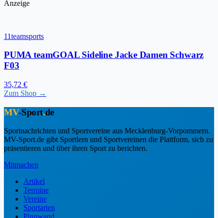
Anzeige
11teamsports
PUMA teamGOAL Sideline Jacke Damen Schwarz
F03
35,72 €
Zum Shop →
MV
-Sport
.
de
Sportnachrichten und Sportvereine aus Mecklenburg-Vorpommern.
MV-Sport.de gibt Sportlern und Sportvereinen die Plattform, sich zu
präsentieren und über ihren Sport zu berichten.
Mitmachen
Artikel
Termine
Vereine
Sportarten
Pinnwand