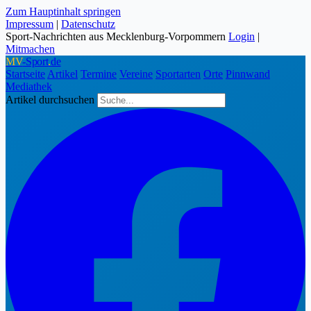
Zum Hauptinhalt springen
Impressum
|
Datenschutz
Sport-Nachrichten aus Mecklenburg-Vorpommern
Login
|
Mitmachen
MV
-Sport
.
de
Startseite
Artikel
Termine
Vereine
Sportarten
Orte
Pinnwand
Mediathek
Artikel durchsuchen