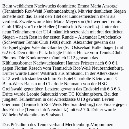
Beim weiblichen Nachwuchs dominierte Emma Maria Ansorge
(Tennisclub Rot-Weiß Neubrandenburg). Mit vier deutlichen Siegen
sicherte sich das Talent den Titel der Landesmeisterin mehr als
verdient. Zweite wurde hier Maria Meyerzon (Schweriner Tennis-
Club 1908) vor Trixie Heller (Tennisclub Neustrelitz). Unter den
neun Teilnehmern der U14 männlich setzte sich mit drei deutlichen
Siegen – nach Rast in der ersten Runde – Alexander Lyubchenko
(Schweriner Tennis-Club 1908) durch. Alexander gewann das
Endspiel gegen Valentin Glander (SC Ostseebad Boltenhagen) mit
6:2 6:3. Den dritten Platz belegte Patrick Henze vom Tennis-Club
Pinnow. Die Konkurrenz männlich U12 gewann das
Kühlungsborner Nachwuchstalent Hannes Priester nach 6:0 6:1
gegen Florian Resech vom Tennisclub Rot-Weiß Neubrandenburg.
Dritter wurde Lüder Witstruck aus Stralsund. In der Altersklasse
U12 weiblich standen sich im Endspiel Charlotte Klein vom TC
Blau-Weiss Bansin und Charlotte Neumann von der HSG
Greifswald gegenüber. Letztere gewann das Endspiel mit 6:3 6:3.
Dritte wurde Leonie Sakautzki vom TC Kühlungsborn. Bei den
jüngsten Teilnehmern in der Altersklasse U10 gewann Levien
Giermann (Tennisclub Rot-Weiß Neubrandenburg) das Finale gegen
Jos Fritsche (Tennisclub Neustrelitz) mit 6:2 7:6. Dritter wurde
Wilhelm Warkentin aus Stralsund.
Das Präsidium des Tennisverband Mecklenburg-Vorpommern