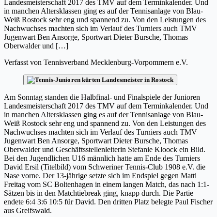
Landesmeisterschaft 2017 des TMV auf dem Terminkalender. Und
in manchen Altersklassen ging es auf der Tennisanlage von Blau-
Weiß Rostock sehr eng und spannend zu. Von den Leistungen des
Nachwuchses machten sich im Verlauf des Turniers auch TMV
Jugenwart Ben Ansorge, Sportwart Dieter Bursche, Thomas
Oberwalder und […]
Verfasst von
Tennisverband Mecklenburg-Vorpommern e.V.
Am Sonntag standen die Halbfinal- und Finalspiele der Junioren
Landesmeisterschaft 2017 des TMV auf dem Terminkalender. Und
in manchen Altersklassen ging es auf der Tennisanlage von Blau-
Weiß Rostock sehr eng und spannend zu. Von den Leistungen des
Nachwuchses machten sich im Verlauf des Turniers auch TMV
Jugenwart Ben Ansorge, Sportwart Dieter Bursche, Thomas
Oberwalder und Geschäftsstellenleiterin Stefanie Kloock ein Bild.
Bei den Jugendlichen U16 männlich hatte am Ende des Turniers
David Ersil (Titelbild) vom Schweriner Tennis-Club 1908 e.V. die
Nase vorne. Der 13-jährige setzte sich im Endspiel gegen Matti
Freitag vom SC Boltenhagen in einem langen Match, das nach 1:1-
Sätzen bis in den Matchtiebreak ging, knapp durch. Die Partie
endete 6:4 3:6 10:5 für David. Den dritten Platz belegte Paul Fischer
aus Greifswald.