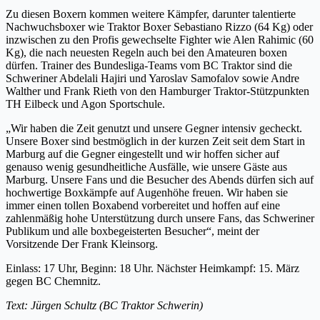
Zu diesen Boxern kommen weitere Kämpfer, darunter talentierte
Nachwuchsboxer wie Traktor Boxer Sebastiano Rizzo (64 Kg) oder
inzwischen zu den Profis gewechselte Fighter wie Alen Rahimic (60
Kg), die nach neuesten Regeln auch bei den Amateuren boxen
dürfen. Trainer des Bundesliga-Teams vom BC Traktor sind die
Schweriner Abdelali Hajiri und Yaroslav Samofalov sowie Andre
Walther und Frank Rieth von den Hamburger Traktor-Stützpunkten
TH Eilbeck und Agon Sportschule.
„Wir haben die Zeit genutzt und unsere Gegner intensiv gecheckt.
Unsere Boxer sind bestmöglich in der kurzen Zeit seit dem Start in
Marburg auf die Gegner eingestellt und wir hoffen sicher auf
genauso wenig gesundheitliche Ausfälle, wie unsere Gäste aus
Marburg. Unsere Fans und die Besucher des Abends dürfen sich auf
hochwertige Boxkämpfe auf Augenhöhe freuen. Wir haben sie
immer einen tollen Boxabend vorbereitet und hoffen auf eine
zahlenmäßig hohe Unterstützung durch unsere Fans, das Schweriner
Publikum und alle boxbegeisterten Besucher“, meint der
Vorsitzende Der Frank Kleinsorg.
Einlass: 17 Uhr, Beginn: 18 Uhr. Nächster Heimkampf: 15. März
gegen BC Chemnitz.
Text: Jürgen Schultz (BC Traktor Schwerin)