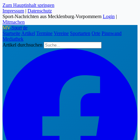
Zum Hauptinhalt springen
Impressum
|
Datenschutz
Sport-Nachrichten aus Mecklenburg-Vorpommern
Login
|
Mitmachen
MV
-Sport
.
de
Startseite
Artikel
Termine
Vereine
Sportarten
Orte
Pinnwand
Mediathek
Artikel durchsuchen