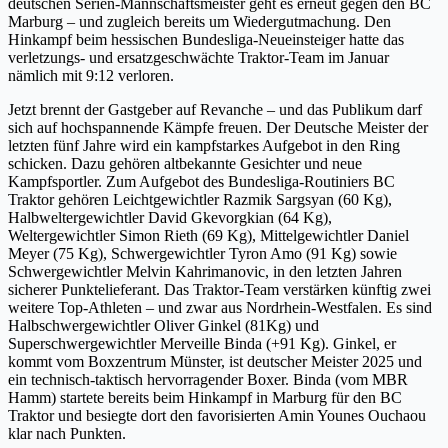
deutschen Serien-Mannschaftsmeister geht es erneut gegen den BC
Marburg – und zugleich bereits um Wiedergutmachung. Den
Hinkampf beim hessischen Bundesliga-Neueinsteiger hatte das
verletzungs- und ersatzgeschwächte Traktor-Team im Januar
nämlich mit 9:12 verloren.
Jetzt brennt der Gastgeber auf Revanche – und das Publikum darf
sich auf hochspannende Kämpfe freuen. Der Deutsche Meister der
letzten fünf Jahre wird ein kampfstarkes Aufgebot in den Ring
schicken. Dazu gehören altbekannte Gesichter und neue
Kampfsportler. Zum Aufgebot des Bundesliga-Routiniers BC
Traktor gehören Leichtgewichtler Razmik Sargsyan (60 Kg),
Halbweltergewichtler David Gkevorgkian (64 Kg),
Weltergewichtler Simon Rieth (69 Kg), Mittelgewichtler Daniel
Meyer (75 Kg), Schwergewichtler Tyron Amo (91 Kg) sowie
Schwergewichtler Melvin Kahrimanovic, in den letzten Jahren
sicherer Punktelieferant. Das Traktor-Team verstärken künftig zwei
weitere Top-Athleten – und zwar aus Nordrhein-Westfalen. Es sind
Halbschwergewichtler Oliver Ginkel (81Kg) und
Superschwergewichtler Merveille Binda (+91 Kg). Ginkel, er
kommt vom Boxzentrum Münster, ist deutscher Meister 2025 und
ein technisch-taktisch hervorragender Boxer. Binda (vom MBR
Hamm) startete bereits beim Hinkampf in Marburg für den BC
Traktor und besiegte dort den favorisierten Amin Younes Ouchaou
klar nach Punkten.