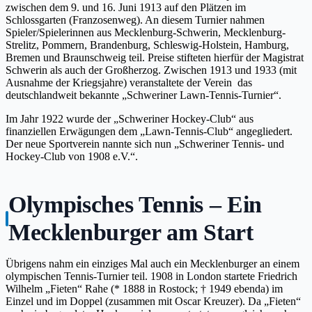
zwischen dem 9. und 16. Juni 1913 auf den Plätzen im
Schlossgarten (Franzosenweg). An diesem Turnier nahmen
Spieler/Spielerinnen aus Mecklenburg-Schwerin, Mecklenburg-
Strelitz, Pommern, Brandenburg, Schleswig-Holstein, Hamburg,
Bremen und Braunschweig teil. Preise stifteten hierfür der Magistrat
Schwerin als auch der Großherzog.
Zwischen 1913 und 1933 (mit
Ausnahme der Kriegsjahre) veranstaltete der Verein das
deutschlandweit bekannte „Schweriner Lawn-Tennis-Turnier“.
Im Jahr 1922 wurde der „Schweriner Hockey-Club“ aus
finanziellen Erwägungen dem „Lawn-Tennis-Club“ angegliedert.
Der neue Sportverein nannte sich nun „Schweriner Tennis- und
Hockey-Club von 1908 e.V.“.
Olympisches Tennis – Ein
Mecklenburger am Start
Übrigens nahm ein einziges Mal auch ein Mecklenburger an einem
olympischen Tennis-Turnier teil. 1908
in London startete Friedrich
Wilhelm „Fieten“ Rahe (* 1888 in Rostock; † 1949 ebenda) im
Einzel und im Doppel (zusammen mit Oscar Kreuzer). Da „Fieten“