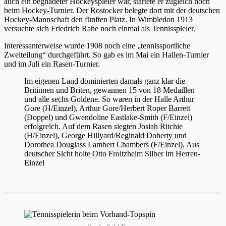
auch ein begnadeter Hockeyspieler war, startete er zugleich noch
beim Hockey-Turnier.
Der Rostocker belegte dort mit der deutschen
Hockey-Mannschaft den fünften Platz.
I
n Wimbledon 1913
versuchte sich Friedrich Rahe noch einmal als Tennisspieler.
Interessanterweise wurde 1908 noch eine „tennissportliche
Zweiteilung“ durchgeführt.
So gab es
im Mai
ein Hallen-Turnier
und
im Juli
ein Rasen-Turnier.
Im eigenen Land dominierten damals ganz klar die
Britinnen und Briten, gewannen 15 von 18 Medaillen
und alle sechs Goldene. So waren in der Halle Arthur
Gore (H/Einzel), Arthur Gore/Herbert Roper Barrett
(Doppel) und Gwendoline Eastlake-Smith (F/Einzel)
erfolgreich. Auf dem Rasen siegten Josiah Ritchie
(H/Einzel), George Hillyard/Reginald Doherty und
Dorothea Douglass Lambert Chambers (F/Einzel).
Aus
deutscher Sicht holte Otto Froitzheim Silber im Herren-
Einzel