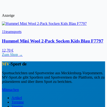
Anzeige
11teamsports
Hummel Mini Wool 2-Pack Socken Kids Blau F7797
12,70 €
Zum Shop →
MV
-Sport
.
de
Sportnachrichten und Sportvereine aus Mecklenburg-Vorpommern.
MV-Sport.de gibt Sportlern und Sportvereinen die Plattform, sich zu
präsentieren und über ihren Sport zu berichten.
Mitmachen
Artikel
Termine
Vereine