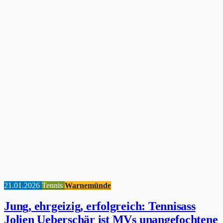
21.01.2026
Tennis
Warnemünde
Jung, ehrgeizig, erfolgreich: Tennisass
Jolien Ueberschär ist MVs unangefochtene