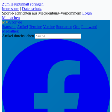
Zum Hauptinhalt springen
Impressum
|
Datenschutz
Sport-Nachrichten aus Mecklenburg-Vorpommern
Login
|
Mitmachen
MV
-Sport
.
de
Startseite
Artikel
Termine
Vereine
Sportarten
Orte
Pinnwand
Mediathek
Artikel durchsuchen