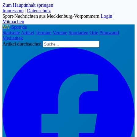
Zum Hauptinhalt springen
Impressum
|
Datenschutz
Sport-Nachrichten aus Mecklenburg-Vorpommern
Login
|
Mitmachen
MV
-Sport
.
de
Startseite
Artikel
Termine
Vereine
Sportarten
Orte
Pinnwand
Mediathek
Artikel durchsuchen