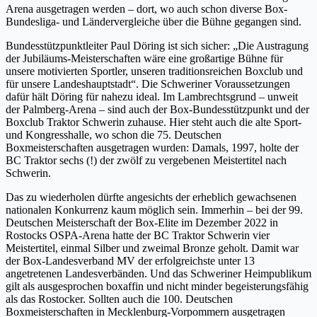
Arena ausgetragen werden – dort, wo auch schon diverse Box-
Bundesliga- und Ländervergleiche über die Bühne gegangen sind.
Bundesstützpunktleiter Paul Döring ist sich sicher: „Die Austragung
der Jubiläums-Meisterschaften wäre eine großartige Bühne für
unsere motivierten Sportler, unseren traditionsreichen Boxclub und
für unsere Landeshauptstadt“. Die Schweriner Voraussetzungen
dafür hält Döring für nahezu ideal. Im Lambrechtsgrund – unweit
der Palmberg-Arena – sind auch der Box-Bundesstützpunkt und der
Boxclub Traktor Schwerin zuhause. Hier steht auch die alte Sport-
und Kongresshalle, wo schon die 75. Deutschen
Boxmeisterschaften ausgetragen wurden: Damals, 1997, holte der
BC Traktor sechs (!) der zwölf zu vergebenen Meistertitel nach
Schwerin.
Das zu wiederholen dürfte angesichts der erheblich gewachsenen
nationalen Konkurrenz kaum möglich sein. Immerhin – bei der 99.
Deutschen Meisterschaft der Box-Elite im Dezember 2022 in
Rostocks OSPA-Arena hatte der BC Traktor Schwerin vier
Meistertitel, einmal Silber und zweimal Bronze geholt. Damit war
der Box-Landesverband MV der erfolgreichste unter 13
angetretenen Landesverbänden. Und das Schweriner Heimpublikum
gilt als ausgesprochen boxaffin und nicht minder begeisterungsfähig
als das Rostocker. Sollten auch die 100. Deutschen
Boxmeisterschaften in Mecklenburg-Vorpommern ausgetragen