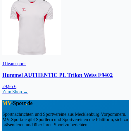
11teamsports
Hummel AUTHENTIC PL Trikot Weiss F9402
29,95 €
Zum Shop →
MV
-Sport
.
de
Sportnachrichten und Sportvereine aus Mecklenburg-Vorpommern.
MV-Sport.de gibt Sportlern und Sportvereinen die Plattform, sich zu
präsentieren und über ihren Sport zu berichten.