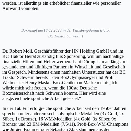
werden, ist allerdings ein erheblicher finanzieller wie personeller
Aufwand vonnöten.
Boxkampf am 18.02.2023 in der Palmberg-Arena (Foto:
BC Traktor Schwerin)
Dr. Robert Moll, Geschäftsführer der HN Holding GmbH und im
BC Traktor-Beirat zuständig fürs Sponsoring, will um nachhaltige
finanzielle Hilfen und Helfer werben. Laut Döring ist man längst mit
gestandenen und künftigen Partnern in Wirtschaft und Gesellschaft
im Gespräch. Mindestens einen namhaften Unterstützer hat der BC
Traktor Schwerin bereits – den BoxOlympiasieger und Profi-
Weltmeister Henry Maske. Box-Gentleman Maske meint: „Ich
würde mich sehr freuen, wenn die 100ste Deutsche
Boxmeisterschaft nach Schwerin kommt. Hier wird eine
ausgezeichnete sportliche Arbeit geleistet.“
In der Tat. Für erfolgreiche sportliche Arbeit seit den 1950er-Jahren
sprechen unter anderem sechs olympische Medaillen (3x Gold, 2x
Silber, 1x Bronze), 16 WM-Medaillen (4x Gold, 3x Silber, 9x
Bronze) und 23 EM-Medaillen (7/5/11). Profi-Box-WM-Champions
wie Jürgen Brähmer oder Sebastian Zbik stammen aus der