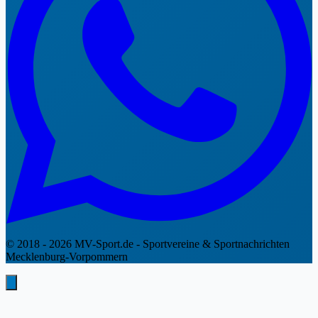
© 2018 - 2026 MV-Sport.de - Sportvereine & Sportnachrichten
Mecklenburg-Vorpommern