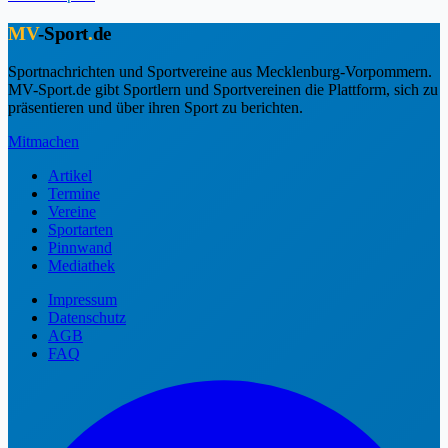
MV
-Sport
.
de
Sportnachrichten und Sportvereine aus Mecklenburg-Vorpommern.
MV-Sport.de gibt Sportlern und Sportvereinen die Plattform, sich zu
präsentieren und über ihren Sport zu berichten.
Mitmachen
Artikel
Termine
Vereine
Sportarten
Pinnwand
Mediathek
Impressum
Datenschutz
AGB
FAQ