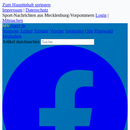
Zum Hauptinhalt springen
Impressum
|
Datenschutz
Sport-Nachrichten aus Mecklenburg-Vorpommern
Login
|
Mitmachen
MV
-Sport
.
de
Startseite
Artikel
Termine
Vereine
Sportarten
Orte
Pinnwand
Mediathek
Artikel durchsuchen