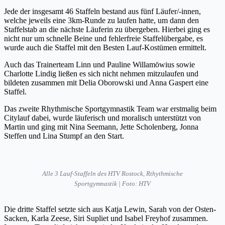
Jede der insgesamt 46 Staffeln bestand aus fünf Läufer/-innen,
welche jeweils eine 3km-Runde zu laufen hatte, um dann den
Staffelstab an die nächste Läuferin zu übergeben. Hierbei ging es
nicht nur um schnelle Beine und fehlerfreie Staffelübergabe, es
wurde auch die Staffel mit den Besten Lauf-Kostümen ermittelt.
Auch das Trainerteam Linn und Pauline Willamöwius sowie
Charlotte Lindig ließen es sich nicht nehmen mitzulaufen und
bildeten zusammen mit Delia Oborowski und Anna Gaspert eine
Staffel.
Das zweite Rhythmische Sportgymnastik Team war erstmalig beim
Citylauf dabei, wurde läuferisch und moralisch unterstützt von
Martin und ging mit Nina Seemann, Jette Scholenberg, Jonna
Steffen und Lina Stumpf an den Start.
Alle 3 Lauf-Staffeln des HTV Rostock, Rthythmische
Sportgymnastik | Foto: HTV
Die dritte Staffel setzte sich aus Katja Lewin, Sarah von der Osten-
Sacken, Karla Zeese, Siri Supliet und Isabel Freyhof zusammen.