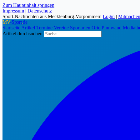
Zum Hauptinhalt springen
Impressum
|
Datenschutz
Sport-Nachrichten aus Mecklenburg-Vorpommern
Login
|
Mitmache
MV
-Sport
.
de
Startseite
Artikel
Termine
Vereine
Sportarten
Orte
Pinnwand
Mediath
Artikel durchsuchen