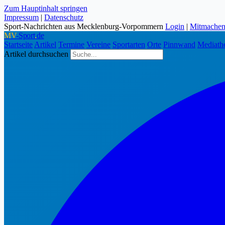
Zum Hauptinhalt springen
Impressum
|
Datenschutz
Sport-Nachrichten aus Mecklenburg-Vorpommern
Login
|
Mitmache
MV
-Sport
.
de
Startseite
Artikel
Termine
Vereine
Sportarten
Orte
Pinnwand
Mediath
Artikel durchsuchen