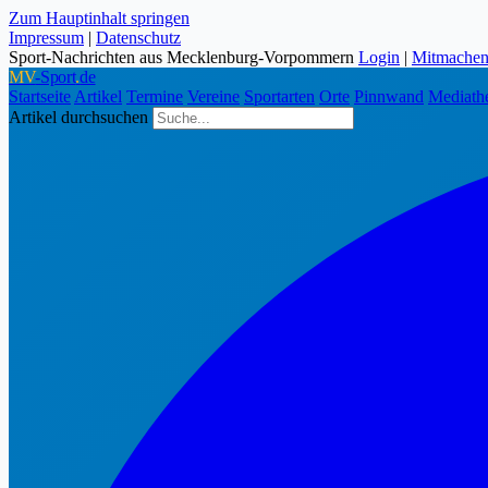
Zum Hauptinhalt springen
Impressum
|
Datenschutz
Sport-Nachrichten aus Mecklenburg-Vorpommern
Login
|
Mitmache
MV
-Sport
.
de
Startseite
Artikel
Termine
Vereine
Sportarten
Orte
Pinnwand
Mediath
Artikel durchsuchen