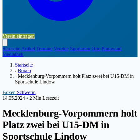
Verein eintragen
Startseite
Artikel
Termine
Vereine
Sportarten
Orte
Pinnwand
Mediathek
Startseite
›
Boxen
›
Mecklenburg-Vorpommern holt Platz zwei bei U15-DM in
Sportschule Lindow
Boxen
Schwerin
14.05.2024
•
2 Min Lesezeit
Mecklenburg-Vorpommern holt
Platz zwei bei U15-DM in
Sportschule Lindow