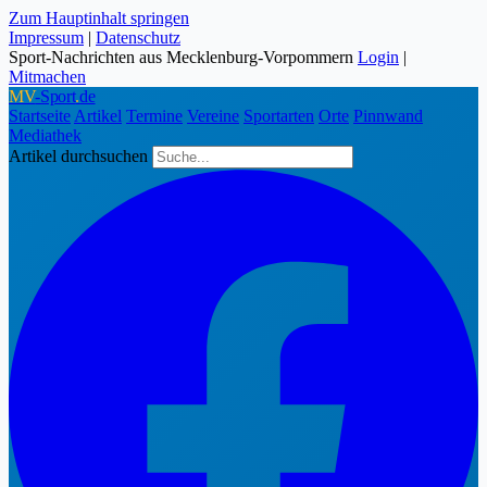
Zum Hauptinhalt springen
Impressum
|
Datenschutz
Sport-Nachrichten aus Mecklenburg-Vorpommern
Login
|
Mitmachen
MV
-Sport
.
de
Startseite
Artikel
Termine
Vereine
Sportarten
Orte
Pinnwand
Mediathek
Artikel durchsuchen