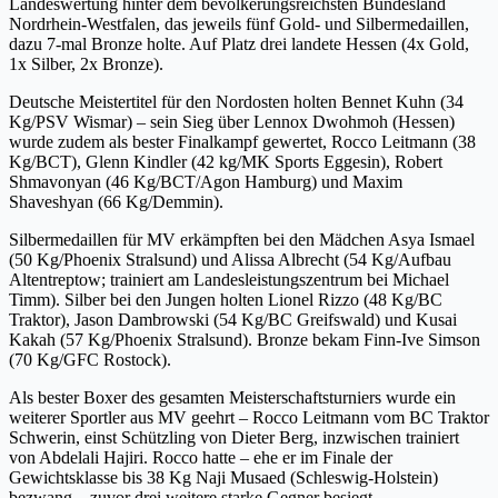
Landeswertung hinter dem bevölkerungsreichsten Bundesland
Nordrhein-Westfalen, das jeweils fünf Gold- und Silbermedaillen,
dazu 7-mal Bronze holte. Auf Platz drei landete Hessen (4x Gold,
1x Silber, 2x Bronze).
Deutsche Meistertitel für den Nordosten holten Bennet Kuhn (34
Kg/PSV Wismar) – sein Sieg über Lennox Dwohmoh (Hessen)
wurde zudem als bester Finalkampf gewertet, Rocco Leitmann (38
Kg/BCT), Glenn Kindler (42 kg/MK Sports Eggesin), Robert
Shmavonyan (46 Kg/BCT/Agon Hamburg) und Maxim
Shaveshyan (66 Kg/Demmin).
Silbermedaillen für MV erkämpften bei den Mädchen Asya Ismael
(50 Kg/Phoenix Stralsund) und Alissa Albrecht (54 Kg/Aufbau
Altentreptow; trainiert am Landesleistungszentrum bei Michael
Timm). Silber bei den Jungen holten Lionel Rizzo (48 Kg/BC
Traktor), Jason Dambrowski (54 Kg/BC Greifswald) und Kusai
Kakah (57 Kg/Phoenix Stralsund). Bronze bekam Finn-Ive Simson
(70 Kg/GFC Rostock).
Als bester Boxer des gesamten Meisterschaftsturniers wurde ein
weiterer Sportler aus MV geehrt – Rocco Leitmann vom BC Traktor
Schwerin, einst Schützling von Dieter Berg, inzwischen trainiert
von Abdelali Hajiri. Rocco hatte – ehe er im Finale der
Gewichtsklasse bis 38 Kg Naji Musaed (Schleswig-Holstein)
bezwang – zuvor drei weitere starke Gegner besiegt.