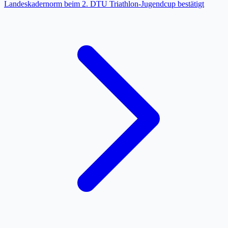
Landeskadernorm beim 2. DTU Triathlon-Jugendcup bestätigt