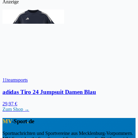
Anzeige
11teamsports
adidas Tiro 24 Jumpsuit Damen Blau
29,97 €
Zum Shop →
MV
-Sport
.
de
Sportnachrichten und Sportvereine aus Mecklenburg-Vorpommern.