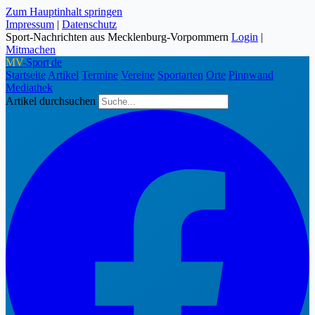
Zum Hauptinhalt springen
Impressum
|
Datenschutz
Sport-Nachrichten aus Mecklenburg-Vorpommern
Login
|
Mitmachen
MV
-Sport
.
de
Startseite
Artikel
Termine
Vereine
Sportarten
Orte
Pinnwand
Mediathek
Artikel durchsuchen