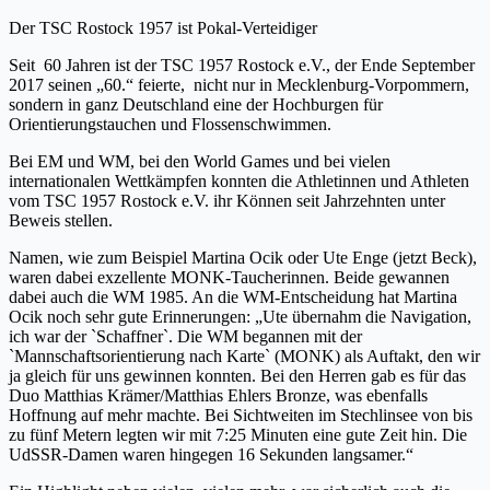
Der TSC Rostock 1957 ist Pokal-Verteidiger
Seit 60 Jahren ist der TSC 1957 Rostock e.V., der Ende September
2017 seinen „60.“ feierte, nicht nur in Mecklenburg-Vorpommern,
sondern in ganz Deutschland eine der Hochburgen für
Orientierungstauchen und Flossenschwimmen.
Bei EM und WM, bei den World Games und bei vielen
internationalen Wettkämpfen konnten die Athletinnen und Athleten
vom TSC 1957 Rostock e.V. ihr Können seit Jahrzehnten unter
Beweis stellen.
Namen, wie zum Beispiel Martina Ocik oder Ute Enge (jetzt Beck),
waren dabei exzellente MONK-Taucherinnen. Beide gewannen
dabei auch die WM 1985. An die WM-Entscheidung hat Martina
Ocik noch sehr gute Erinnerungen: „Ute übernahm die Navigation,
ich war der `Schaffner`. Die WM begannen mit der
`Mannschaftsorientierung nach Karte` (MONK) als Auftakt, den wir
ja gleich für uns gewinnen konnten. Bei den Herren gab es für das
Duo Matthias Krämer/Matthias Ehlers Bronze, was ebenfalls
Hoffnung auf mehr machte. Bei Sichtweiten im Stechlinsee von bis
zu fünf Metern legten wir mit 7:25 Minuten eine gute Zeit hin. Die
UdSSR-Damen waren hingegen 16 Sekunden langsamer.“