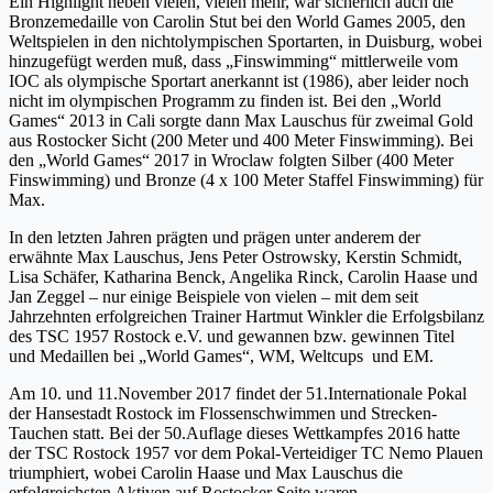
Ein Highlight neben vielen, vielen mehr, war sicherlich auch die
Bronzemedaille von Carolin Stut bei den World Games 2005, den
Weltspielen in den nichtolympischen Sportarten, in Duisburg, wobei
hinzugefügt werden muß, dass „Finswimming“ mittlerweile vom
IOC als olympische Sportart anerkannt ist (1986), aber leider noch
nicht im olympischen Programm zu finden ist. Bei den „World
Games“ 2013 in Cali sorgte dann Max Lauschus für zweimal Gold
aus Rostocker Sicht (200 Meter und 400 Meter Finswimming). Bei
den „World Games“ 2017 in Wroclaw folgten Silber (400 Meter
Finswimming) und Bronze (4 x 100 Meter Staffel Finswimming) für
Max.
In den letzten Jahren prägten und prägen unter anderem der
erwähnte Max Lauschus, Jens Peter Ostrowsky, Kerstin Schmidt,
Lisa Schäfer, Katharina Benck, Angelika Rinck, Carolin Haase und
Jan Zeggel – nur einige Beispiele von vielen – mit dem seit
Jahrzehnten erfolgreichen Trainer Hartmut Winkler die Erfolgsbilanz
des TSC 1957 Rostock e.V. und gewannen bzw. gewinnen Titel
und Medaillen bei „World Games“, WM, Weltcups und EM.
Am 10. und 11.November 2017 findet der 51.Internationale Pokal
der Hansestadt Rostock im Flossenschwimmen und Strecken-
Tauchen statt. Bei der 50.Auflage dieses Wettkampfes 2016 hatte
der TSC Rostock 1957 vor dem Pokal-Verteidiger TC Nemo Plauen
triumphiert, wobei Carolin Haase und Max Lauschus die
erfolgreichsten Aktiven auf Rostocker Seite waren.