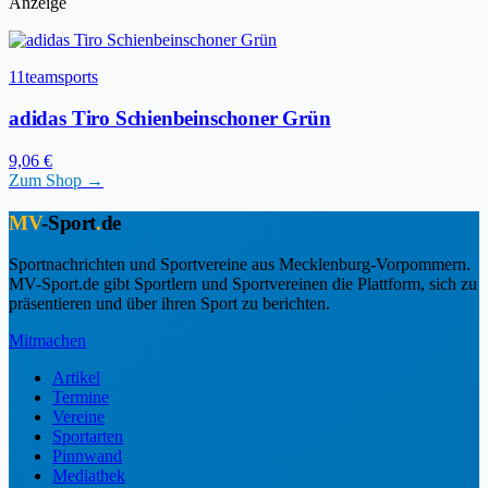
Anzeige
11teamsports
adidas Tiro Schienbeinschoner Grün
9,06 €
Zum Shop →
MV
-Sport
.
de
Sportnachrichten und Sportvereine aus Mecklenburg-Vorpommern.
MV-Sport.de gibt Sportlern und Sportvereinen die Plattform, sich zu
präsentieren und über ihren Sport zu berichten.
Mitmachen
Artikel
Termine
Vereine
Sportarten
Pinnwand
Mediathek