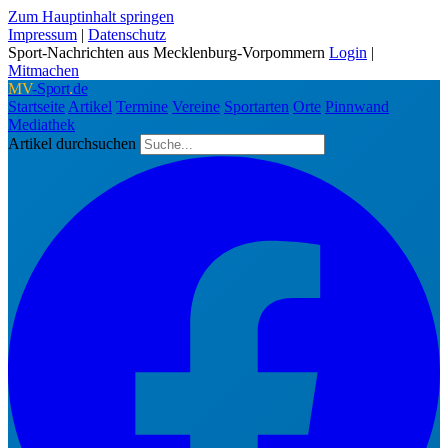
Zum Hauptinhalt springen
Impressum
|
Datenschutz
Sport-Nachrichten aus Mecklenburg-Vorpommern
Login
|
Mitmachen
MV
-Sport
.
de
Startseite
Artikel
Termine
Vereine
Sportarten
Orte
Pinnwand
Mediathek
Artikel durchsuchen