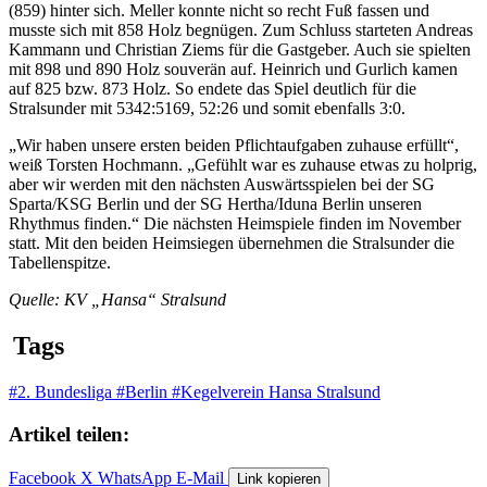
(859) hinter sich. Meller konnte nicht so recht Fuß fassen und
musste sich mit 858 Holz begnügen. Zum Schluss starteten Andreas
Kammann und Christian Ziems für die Gastgeber. Auch sie spielten
mit 898 und 890 Holz souverän auf. Heinrich und Gurlich kamen
auf 825 bzw. 873 Holz. So endete das Spiel deutlich für die
Stralsunder mit 5342:5169, 52:26 und somit ebenfalls 3:0.
„Wir haben unsere ersten beiden Pflichtaufgaben zuhause erfüllt“,
weiß Torsten Hochmann. „Gefühlt war es zuhause etwas zu holprig,
aber wir werden mit den nächsten Auswärtsspielen bei der SG
Sparta/KSG Berlin und der SG Hertha/Iduna Berlin unseren
Rhythmus finden.“ Die nächsten Heimspiele finden im November
statt. Mit den beiden Heimsiegen übernehmen die Stralsunder die
Tabellenspitze.
Quelle: KV „Hansa“ Stralsund
Tags
#2. Bundesliga
#Berlin
#Kegelverein Hansa Stralsund
Artikel teilen:
Facebook
X
WhatsApp
E-Mail
Link kopieren