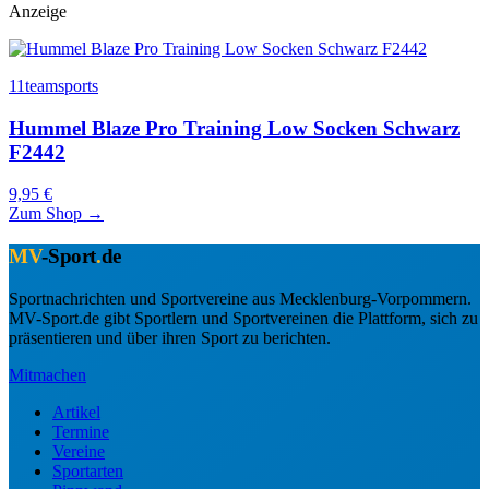
Anzeige
11teamsports
Hummel Blaze Pro Training Low Socken Schwarz
F2442
9,95 €
Zum Shop →
MV
-Sport
.
de
Sportnachrichten und Sportvereine aus Mecklenburg-Vorpommern.
MV-Sport.de gibt Sportlern und Sportvereinen die Plattform, sich zu
präsentieren und über ihren Sport zu berichten.
Mitmachen
Artikel
Termine
Vereine
Sportarten