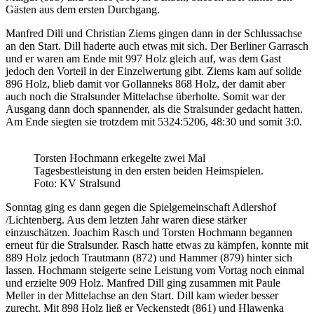
Gästen aus dem ersten Durchgang.
Manfred Dill und Christian Ziems gingen dann in der Schlussachse
an den Start. Dill haderte auch etwas mit sich. Der Berliner Garrasch
und er waren am Ende mit 997 Holz gleich auf, was dem Gast
jedoch den Vorteil in der Einzelwertung gibt. Ziems kam auf solide
896 Holz, blieb damit vor Gollanneks 868 Holz, der damit aber
auch noch die Stralsunder Mittelachse überholte. Somit war der
Ausgang dann doch spannender, als die Stralsunder gedacht hatten.
Am Ende siegten sie trotzdem mit 5324:5206, 48:30 und somit 3:0.
Torsten Hochmann erkegelte zwei Mal
Tagesbestleistung in den ersten beiden Heimspielen.
Foto: KV Stralsund
Sonntag ging es dann gegen die Spielgemeinschaft Adlershof
/Lichtenberg. Aus dem letzten Jahr waren diese stärker
einzuschätzen. Joachim Rasch und Torsten Hochmann begannen
erneut für die Stralsunder. Rasch hatte etwas zu kämpfen, konnte mit
889 Holz jedoch Trautmann (872) und Hammer (879) hinter sich
lassen. Hochmann steigerte seine Leistung vom Vortag noch einmal
und erzielte 909 Holz. Manfred Dill ging zusammen mit Paule
Meller in der Mittelachse an den Start. Dill kam wieder besser
zurecht. Mit 898 Holz ließ er Veckenstedt (861) und Hlawenka