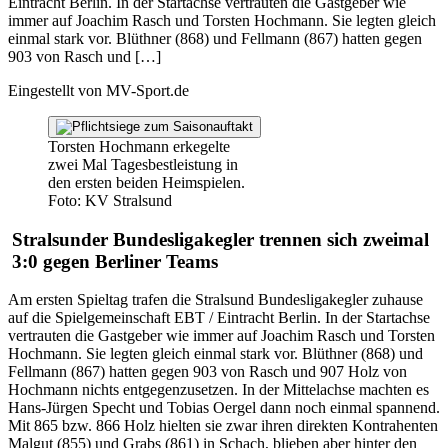
Eintracht Berlin. In der Startachse vertrauten die Gastgeber wie
immer auf Joachim Rasch und Torsten Hochmann. Sie legten gleich
einmal stark vor. Blüthner (868) und Fellmann (867) hatten gegen
903 von Rasch und […]
Eingestellt von
MV-Sport.de
Torsten Hochmann erkegelte
zwei Mal Tagesbestleistung in
den ersten beiden Heimspielen.
Foto: KV Stralsund
Stralsunder Bundesligakegler trennen sich zweimal
3:0 gegen Berliner Teams
Am ersten Spieltag trafen die Stralsund Bundesligakegler zuhause
auf die Spielgemeinschaft EBT / Eintracht Berlin. In der Startachse
vertrauten die Gastgeber wie immer auf Joachim Rasch und Torsten
Hochmann. Sie legten gleich einmal stark vor. Blüthner (868) und
Fellmann (867) hatten gegen 903 von Rasch und 907 Holz von
Hochmann nichts entgegenzusetzen. In der Mittelachse machten es
Hans-Jürgen Specht und Tobias Oergel dann noch einmal spannend.
Mit 865 bzw. 866 Holz hielten sie zwar ihren direkten Kontrahenten
Malgut (855) und Grabs (861) in Schach, blieben aber hinter den