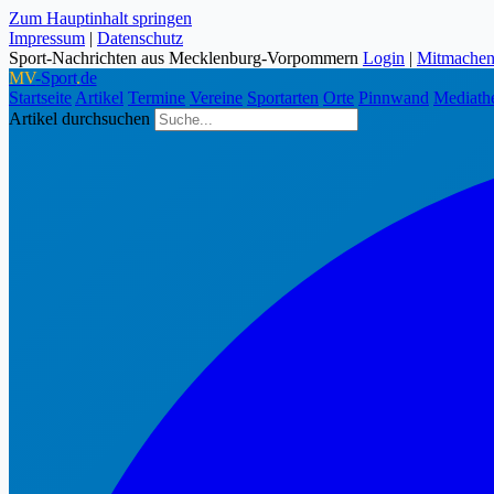
Zum Hauptinhalt springen
Impressum
|
Datenschutz
Sport-Nachrichten aus Mecklenburg-Vorpommern
Login
|
Mitmache
MV
-Sport
.
de
Startseite
Artikel
Termine
Vereine
Sportarten
Orte
Pinnwand
Mediath
Artikel durchsuchen