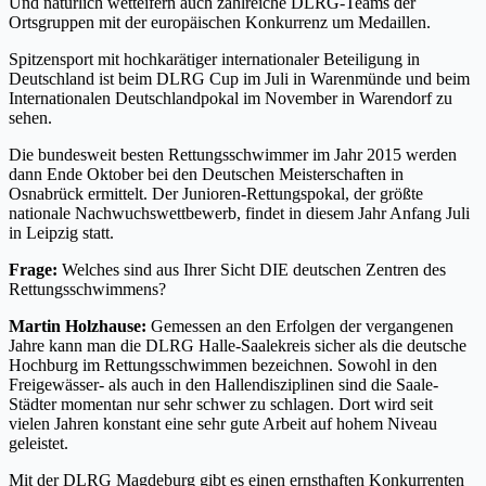
Und natürlich wetteifern auch zahlreiche DLRG-Teams der
Ortsgruppen mit der europäischen Konkurrenz um Medaillen.
Spitzensport mit hochkarätiger internationaler Beteiligung in
Deutschland ist beim DLRG Cup im Juli in Warenmünde und beim
Internationalen Deutschlandpokal im November in Warendorf zu
sehen.
Die bundesweit besten Rettungsschwimmer im Jahr 2015 werden
dann Ende Oktober bei den Deutschen Meisterschaften in
Osnabrück ermittelt. Der Junioren-Rettungspokal, der größte
nationale Nachwuchswettbewerb, findet in diesem Jahr Anfang Juli
in Leipzig statt.
Frage:
Welches sind aus Ihrer Sicht DIE deutschen Zentren des
Rettungsschwimmens?
Martin Holzhause:
Gemessen an den Erfolgen der vergangenen
Jahre kann man die DLRG Halle-Saalekreis sicher als die deutsche
Hochburg im Rettungsschwimmen bezeichnen. Sowohl in den
Freigewässer- als auch in den Hallendisziplinen sind die Saale-
Städter momentan nur sehr schwer zu schlagen. Dort wird seit
vielen Jahren konstant eine sehr gute Arbeit auf hohem Niveau
geleistet.
Mit der DLRG Magdeburg gibt es einen ernsthaften Konkurrenten