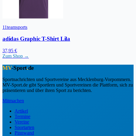
11teamsports
adidas Graphic T-Shirt Lila
37,95 €
Zum Shop →
MV
-Sport
.
de
Sportnachrichten und Sportvereine aus Mecklenburg-Vorpommern.
MV-Sport.de gibt Sportlern und Sportvereinen die Plattform, sich zu
präsentieren und über ihren Sport zu berichten.
Mitmachen
Artikel
Termine
Vereine
Sportarten
Pinnwand