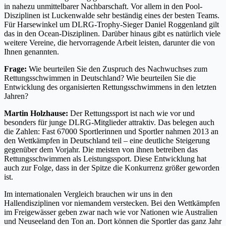
in nahezu unmittelbarer Nachbarschaft. Vor allem in den Pool-
Disziplinen ist Luckenwalde sehr beständig eines der besten Teams.
Für Harsewinkel um DLRG-Trophy-Sieger Daniel Roggenland gilt
das in den Ocean-Disziplinen. Darüber hinaus gibt es natürlich viele
weitere Vereine, die hervorragende Arbeit leisten, darunter die von
Ihnen genannten.
Frage:
Wie beurteilen Sie den Zuspruch des Nachwuchses zum
Rettungsschwimmen in Deutschland? Wie beurteilen Sie die
Entwicklung des organisierten Rettungsschwimmens in den letzten
Jahren?
Martin Holzhause:
Der Rettungssport ist nach wie vor und
besonders für junge DLRG-Mitglieder attraktiv. Das belegen auch
die Zahlen: Fast 67000 Sportlerinnen und Sportler nahmen 2013 an
den Wettkämpfen in Deutschland teil – eine deutliche Steigerung
gegenüber dem Vorjahr. Die meisten von ihnen betreiben das
Rettungsschwimmen als Leistungssport. Diese Entwicklung hat
auch zur Folge, dass in der Spitze die Konkurrenz größer geworden
ist.
Im internationalen Vergleich brauchen wir uns in den
Hallendisziplinen vor niemandem verstecken. Bei den Wettkämpfen
im Freigewässer geben zwar nach wie vor Nationen wie Australien
und Neuseeland den Ton an. Dort können die Sportler das ganz Jahr