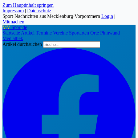
Zum Hauptinhalt springen
Impressum
|
Datenschutz
Sport-Nachrichten aus Mecklenburg-Vorpommern
Login
|
Mitmachen
MV
-Sport
.
de
Startseite
Artikel
Termine
Vereine
Sportarten
Orte
Pinnwand
Mediathek
Artikel durchsuchen