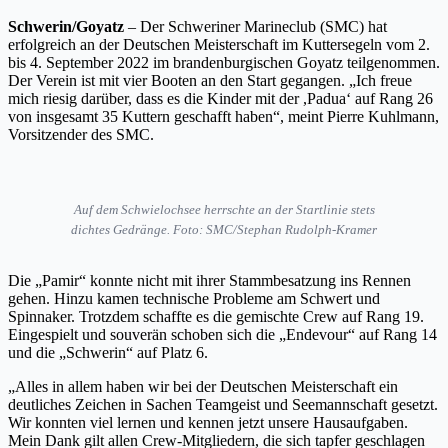
Schwerin/Goyatz
– Der Schweriner Marineclub (SMC) hat
erfolgreich an der Deutschen Meisterschaft im Kuttersegeln vom 2.
bis 4. September 2022 im brandenburgischen Goyatz teilgenommen.
Der Verein ist mit vier Booten an den Start gegangen. „Ich freue
mich riesig darüber, dass es die Kinder mit der ,Padua‘ auf Rang 26
von insgesamt 35 Kuttern geschafft haben“, meint Pierre Kuhlmann,
Vorsitzender des SMC.
Auf dem Schwielochsee herrschte an der Startlinie stets
dichtes Gedränge. Foto: SMC/Stephan Rudolph-Kramer
Die „Pamir“ konnte nicht mit ihrer Stammbesatzung ins Rennen
gehen. Hinzu kamen technische Probleme am Schwert und
Spinnaker. Trotzdem schaffte es die gemischte Crew auf Rang 19.
Eingespielt und souverän schoben sich die „Endevour“ auf Rang 14
und die „Schwerin“ auf Platz 6.
„Alles in allem haben wir bei der Deutschen Meisterschaft ein
deutliches Zeichen in Sachen Teamgeist und Seemannschaft gesetzt.
Wir konnten viel lernen und kennen jetzt unsere Hausaufgaben.
Mein Dank gilt allen Crew-Mitgliedern, die sich tapfer geschlagen