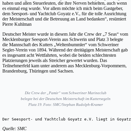
haben und allen Steuerleuten, die ihre Nerven behielten, auch wenn
es einmal eng wurde. Vor allem möchte ich mich beim Gastgeber,
dem Seesport- und Yachtclub Goyatz e.V., für die tolle Ausrichtung
der Meisterschaft und die Betreuung an Land bedanken“, resümiert
Pierre Kuhlman
Deutscher Meister wurde in diesem Jahr die Crew der „7 Seas“ vom
Mecklenburger Seesport-Verein aus Schwerin und Platz 3 belegte
die Mannschaft des Kutters „Weltenbummler“ vom Schweriner
Segler-Verein von 1894. Während der dreitägigen Meisterschaft gab
es insgesamt acht Wettfahrten, wobei die beiden schlechtesten
Platzierungen jeweils als Streicher gewertet wurden. Das
Teilnehmerfeld kam unter anderem aus Mecklenburg-Vorpommern,
Brandenburg, Thüringen und Sachsen.
Die Crew der „Pamir“ vom Schweriner Marineclub
belegte bei der Deutschen Meisterschaft im Kuttersegeln
Platz 19. Foto: SMC/Stephan Rudolph-Kramer
Der Seesport- und Yachtclub Goyatz e.V. liegt in Goyatz
Quelle: SMC