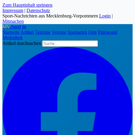
Zum Hauptinhalt springen
Impressum
|
Datenschutz
Sport-Nachrichten aus Mecklenburg-Vorpommern
Login
|
Mitmachen
MV
-Sport
.
de
Startseite
Artikel
Termine
Vereine
Sportarten
Orte
Pinnwand
Mediathek
Artikel durchsuchen