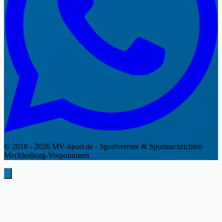
© 2018 - 2026 MV-Sport.de - Sportvereine & Sportnachrichten
Mecklenburg-Vorpommern